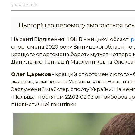
5 січня 2021, 11:30
Цьогоріч за перемогу змагаються всь
На сайті Відділення НОК Вінницької області
р
спортсмена 2020 року Вінницької області по в
кращого спортсмена боротимуться четверо к
Даниленко, Геннадій Масленніков та Олекса
Олег Царьков
- кращий спортсмен лютого - 
змагань, чемпіонатів України, член Національ
Заслужений майстер спорту України. На чемпі
(Польща) протягом 22.02-02.03 він виборов срі
пневматичної гвинтівки.