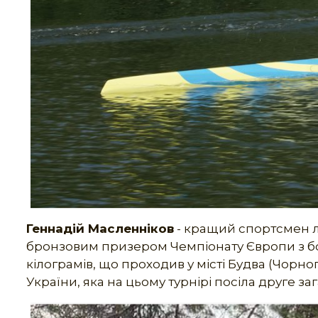
Геннадій Масленніков
- кращий спортсмен ли
бронзовим призером Чемпіонату Європи з бок
кілограмів, що проходив у місті Будва (Чорно
України, яка на цьому турнірі посіла друге з