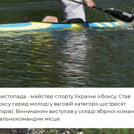
стопада - майстер спорту України з боксу. Став
су серед молоді у ваговій категорії шістдесят
горія). Вінничанин виступав у складі збірної кома
агальнокомандне місце.