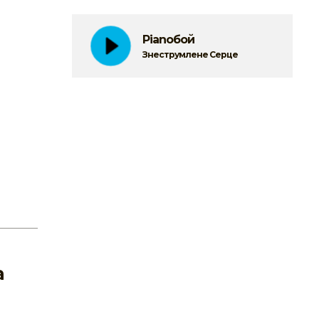
Pianoбой
Знеструмлене Серце
а