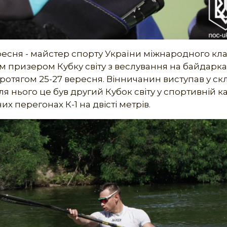
есня - майстер спорту України міжнародного кла
м призером Кубку світу з веслування на байдарках
протягом 25-27 вересня. Вінничанин виступав у ск
я нього це був другий Кубок світу у спортивній ка
х перегонах К-1 на двісті метрів.