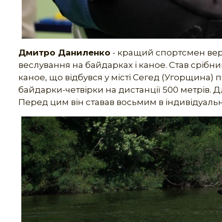
Дмитро Даниленко
- кращий спортсмен вер
веслування на байдарках і каное. Став срібни
каное, що відбувся у місті Сегед (Угорщина) 
байдарки-четвірки на дистанції 500 метрів. Дл
Перед цим він ставав восьмим в індивідуальни