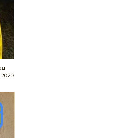
ед
я 2020