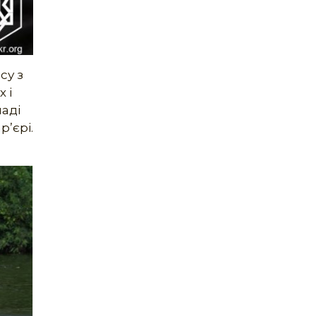
су з
 і
ладі
р’єрі.