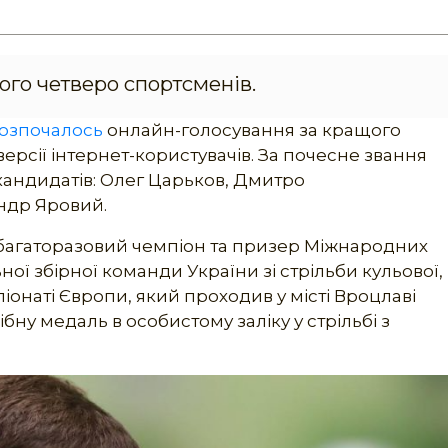
ого четверо спортсменів.
озпочалось
онлайн-голосування за кращого
ерсії інтернет-користувачів. За почесне звання
андидатів: Олег Царьков, Дмитро
ндр Яровий.
багаторазовий чемпіон та призер Міжнародних
ної збірної команди України зі стрільби кульової,
онаті Європи, який проходив у місті Вроцлаві
бну медаль в особистому заліку у стрільбі з