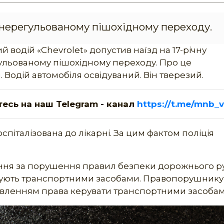
нерегульованому пішохідному переходу.
ий водій «Chevrolet» допустив наїзд на 17-річну
гульованому пішохідному переходу. Про це
. Водій автомобіля освідуваний. Він тверезий.
тесь на наш Telegram - канал
https://t.me/mnb_v
італізована до лікарні. За цим фактом поліція
ня за порушення правил безпеки дорожнього р
керують транспортними засобами. Правопорушнику
бавленням права керувати транспортними засобам