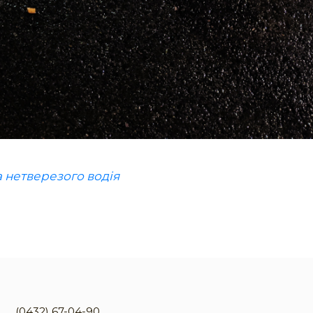
а нетверезого водія
(0432) 67-04-90