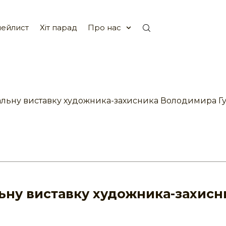
ейлист
Хіт парад
Про нас
нальну виставку художника-захисника Володимира 
льну виставку художника-захисн