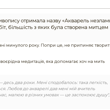
ивопису отримала назву «Акварель незлам
біт, більшість з яких була створена митцем
ні минулого року. Попри це, не припиняє творит
оєрідна медитація, яка допомагає хоч на мить
 десь два роки. Мені сподобалось: така легкість,
ться. Любов до акварелі дав мені мій вчитель
час, малюю в різних умовах — це заспокоює душу",