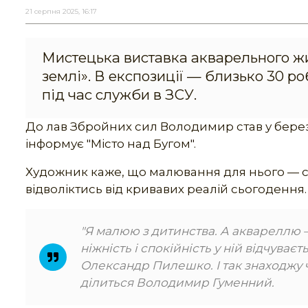
21 серпня 2025, 16:17
Мистецька виставка акварельного ж
землі». В експозиції — близько 30 ро
під час служби в ЗСУ.
До лав Збройних сил Володимир став у берез
інформує "Місто над Бугом".
Художник каже, що малювання для нього — св
відволіктись від кривавих реалій сьогодення.
"Я малюю з дитинства. А аквареллю —
ніжність і спокійність у ній відчуває
Олександр Пилешко. І так знаходжу 
ділиться Володимир Гуменний.