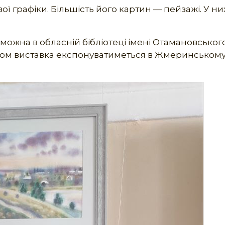
ої графіки. Більшість його картин — пейзажі. У ни
жна в обласній бібліотеці імені Отамановського 
годом виставка експонуватиметься в Жмеринському