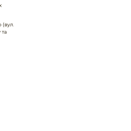
х
(вул.
 та