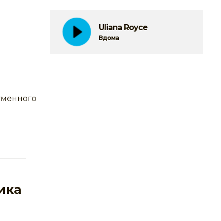
Uliana Royce
Вдома
Гуменного
ика