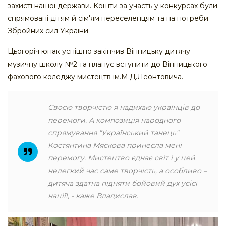
захисті нашої держави. Кошти за участь у конкурсах були
спрямовані дітям й сім'ям переселенцям та на потреби
Збройних сил України.
Цьогоріч юнак успішно закінчив Вінницьку дитячу
музичну школу №2 та планує вступити до Вінницького
фахового коледжу мистецтв ім.М.Д.Леонтовича.
Своєю творчістю я надихаю українців до
перемоги. А композиція народного
спрямування "Український танець"
Костянтина Мяскова принесла мені
перемогу. Мистецтво єднає світ і у цей
нелегкий час саме творчість, а особливо –
дитяча здатна підняти бойовий дух усієї
нації!, - каже Владислав.