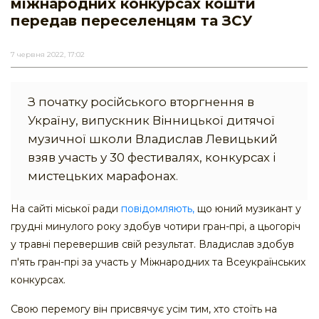
міжнародних конкурсах кошти
передав переселенцям та ЗСУ
7 червня 2022, 17:02
З початку російського вторгнення в
Україну, випускник Вінницької дитячої
музичної школи Владислав Левицький
взяв участь у 30 фестивалях, конкурсах і
мистецьких марафонах
.
На сайті міської ради
повідомляють,
що юний музикант у
грудні минулого року здобув чотири гран-прі, а цьогоріч
у травні перевершив свій результат. Владислав здобув
п'ять гран-прі за участь у Міжнародних та Всеукраїнських
конкурсах.
Свою перемогу він присвячує усім тим, хто стоїть на