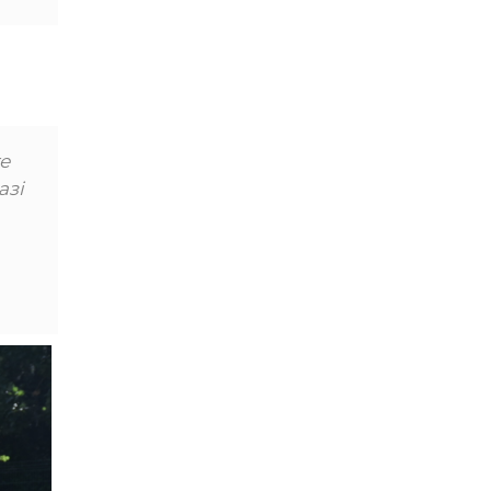
те
азі