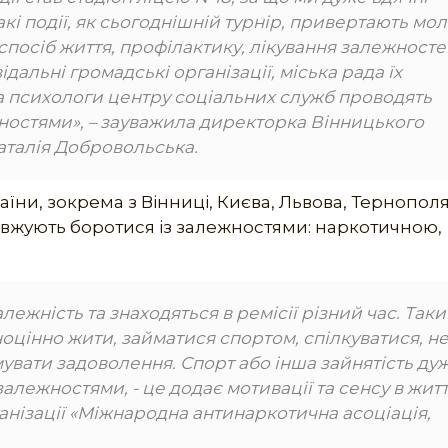
акі події, як сьогоднішній турнір, привертають мо
спосіб життя, профілактику, лікування залежносте
дальні громадські організації, міська рада їх
, а психологи центру соціальних служб проводять
ежностями», – зауважила директорка Вінницького
аталія Добровольська.
раїни, зокрема з Вінниці, Києва, Львова, Тернополя
овжують боротися із залежностями: наркотичною,
лежність та знаходяться в ремісії різний час. Так
ноцінно
жити, займатися спортом, спілкуватися, н
увати задоволення. Спорт або інша зайнятість ду
алежностями, - це додає мотивації та сенсу в житт
анізації «Міжнародна антинаркотична асоціація,