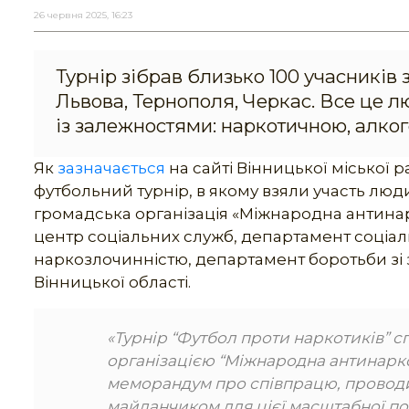
26 червня 2025, 16:23
Турнір зібрав близько 100 учасників з
Львова, Тернополя, Черкас. Все це 
із залежностями: наркотичною, алког
Як
зазначається
на сайті Вінницької міської 
футбольний турнір, в якому взяли участь люди
громадська організація «Міжнародна антинар
центр соціальних служб, департамент соціал
наркозлочинністю, департамент боротьби зі 
Вінницької області.
«Турнір “Футбол проти наркотиків”
організацією “Міжнародна антинарко
меморандум про співпрацю, проводи
майданчиком для цієї масштабної под