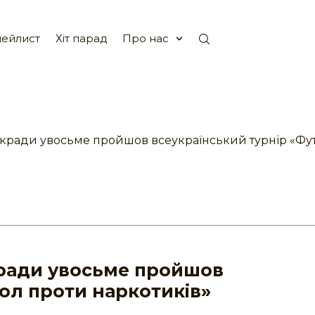
ейлист
Хіт парад
Про нас
ькради увосьме пройшов всеукраїнський турнір «Фу
кради увосьме пройшов
ол проти наркотиків»