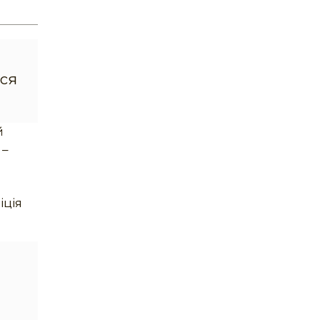
ися
й
 –
й
з
іція