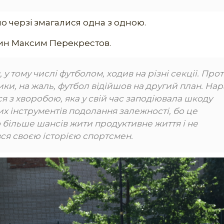
по черзі змагалися одна з одною.
анин Максим Перекрестов.
у тому числі футболом, ходив на різні секції. Про
ики, на жаль, футбол відійшов на другий план. Нар
я з хворобою, яка у свій час заподіювала шкоду
х інструментів подолання залежності, бо це
 більше шансів жити продуктивне життя і не
ився своєю історією спортсмен.