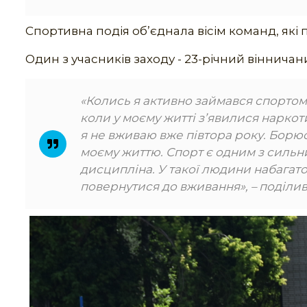
Спортивна подія об’єднала вісім команд, які 
Один з учасників заходу - 23-річний віннич
«Колись я активно займався спортом, 
коли у моєму житті з’явилися наркот
я не вживаю вже півтора року. Борюс
моєму життю. Спорт є одним з сильни
дисципліна. У такої людини набагато
повернутися до вживання»
, – поділ