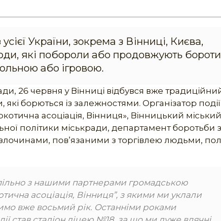
 усієї України, зокрема з Вінниці, Києва,
люди, які побороли або продовжують борот
ольною або ігровою.
ради, 26 червня у Вінниці відбувся вже традиційни
, які борються із залежностями. Організатор події
котична асоціація, Вінниця», Вінницький міськи
ьної політики міськради, департамент боротьби 
злочинами, пов’язаними з торгівлею людьми, пол
 спільно з нашими партнерами громадською
тична асоціація, Вінниця”, з якими ми уклали
мо вже восьмий рік. Останніми роками
ії став стадіон ліцею №18, за що ми дуже вдячні