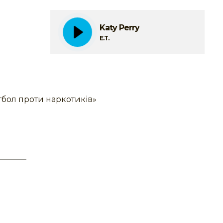
Katy Perry
E.T.
тбол проти наркотиків»