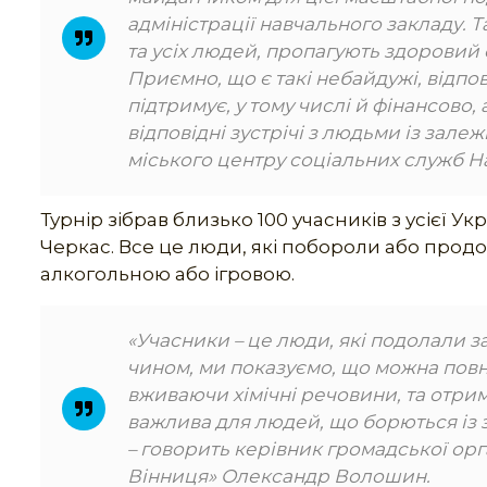
адміністрації навчального зак
ладу. Т
та усіх людей, пропагують здоровий 
Приємно, що є такі небайдужі, відпові
підтримує, у тому числі й фінансово
відповідні зустрічі з людьми із зал
міського центру соціальних служб Н
Турнір зібрав близько 100 учасників з усієї Ук
Черкас. Все це люди, які побороли або прод
алкогольною або ігровою.
«Учасники – це люди, які подолали за
чином, ми показуємо, що можна пов
вживаючи хімічні речовини, та отрим
важлива для людей, що борються із з
– говорить керівник громадської орг
Вінниця» Олександр Волошин.