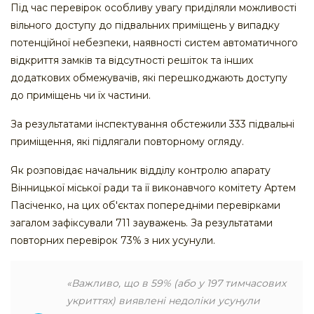
Під час перевірок особливу увагу приділяли можливості
вільного доступу до підвальних приміщень у випадку
потенційної небезпеки, наявності систем автоматичного
відкриття замків та відсутності решіток та інших
додаткових обмежувачів, які перешкоджають доступу
до приміщень чи їх частини.
За результатами інспектування обстежили 333 підвальні
приміщення, які підлягали повторному огляду.
Як розповідає начальник відділу контролю апарату
Вінницької міської ради та її виконавчого комітету Артем
Пасіченко, на цих об'єктах попередніми перевірками
загалом зафіксували 711 зауважень. За результатами
повторних перевірок 73% з них усунули.
«Важливо, що в 59% (або у 197 тимчасових
укриттях) виявлені недоліки усунули