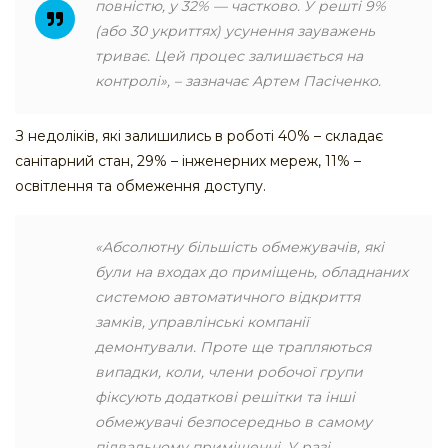
повністю, у 32% — частково. У решті 9%
(або 30 укриттях) усунення зауважень
триває. Цей процес залишається на
контролі», – зазначає Артем Пасіченко.
З недоліків, які залишились в роботі 40% – складає
санітарний стан, 29% – інженерних мереж, 11% –
освітлення та обмеження доступу.
«Абсолютну більшість обмежувачів, які
були на входах до приміщень, обладнаних
системою автоматичного відкриття
замків, управлінські компанії
демонтували. Проте ще трапляються
випадки, коли, члени робочої групи
фіксують додаткові решітки та інші
обмежувачі безпосередньо в самому
підвальному приміщенні. У разі