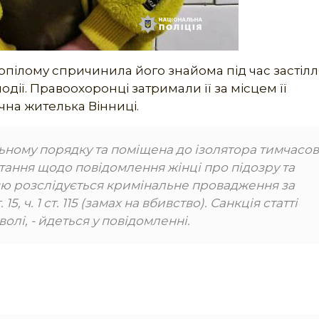
пілому спричинила його знайома під час застілл
одії. Правоохоронці затримали її за місцем її
на жителька Вінниці.
ьному порядку та поміщена до ізолятора тимчасо
тання щодо повідомлення жінці про підозру та
єю розслідується кримінальне провадження за
, ч. 1 ст. 115 (замах на вбивство). Санкція статті
олі, - йдеться у повідомленні.