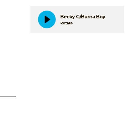
Becky G/Burna Boy
Rotate