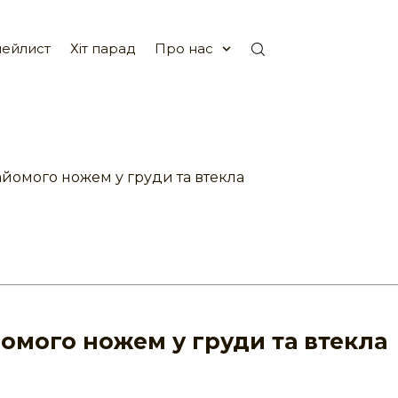
ейлист
Хіт парад
Про нас
айомого ножем у груди та втекла
йомого ножем у груди та втекла