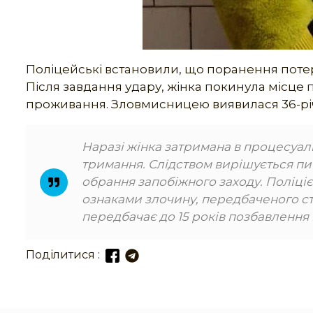
Поліцейські встановили, що поранення потер
Після завдання удару, жінка покинула місце п
проживання. Зловмисницею виявилася 36-річ
Наразі жінка затримана в процесуал
тримання. Слідством вирішується пи
обрання запобіжного заходу. Поліці
ознаками злочину, передбаченого ст. 15
передбачає до 15 років позбавлення в
Поділитися :