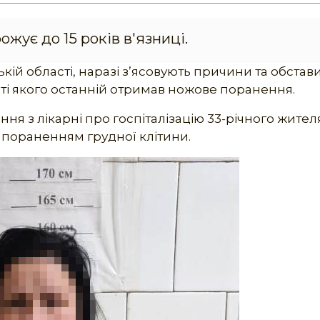
ожує до 15 років в'язниці.
ькій області, наразі з’ясовують причини та обстав
таті якого останній отримав ножове поранення.
ння з лікарні про госпіталізацію 33-річного жител
 пораненням грудної клітини.