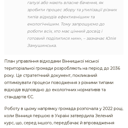
галузі або мають власне бачення, як
зробити процес збору та утилізації різних
типів відходів ефективнішим та
екологічнішим. Тому запрошуємо до
роботи всіх, хто має цінний досвід і
готовий поділитися ним», – зазначає Юлія
Замушинська.
План управління відходами Вінницької міської
територіальної громади розробляють на період до 2036
року. Це стратегічний документ, покликаний
оптимізувати процеси поводження з різними типами
відходів відповідно до екологічних нормативів та
стандартів ЄС.
Роботу в цьому напрямку громада розпочала у 2022 році,
коли Вінниця першою в Україні затвердила Зелений
курс, що, серед іншого, передбачає й впровадження