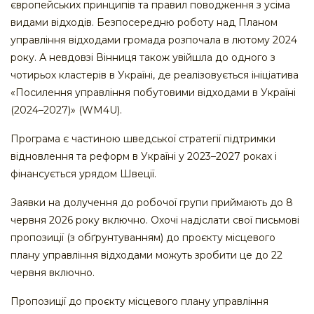
європейських принципів та правил поводження з усіма
видами відходів. Безпосередню роботу над Планом
управління відходами громада розпочала в лютому 2024
року. А невдовзі Вінниця також увійшла до одного з
чотирьох кластерів в Україні, де реалізовується ініціатива
«Посилення управління побутовими відходами в Україні
(2024–2027)» (WM4U).
Програма є частиною шведської стратегії підтримки
відновлення та реформ в Україні у 2023–2027 роках і
фінансується урядом Швеції.
Заявки на долучення до робочої групи приймають до 8
червня 2026 року включно. Охочі надіслати свої письмові
пропозиції (з обґрунтуванням) до проєкту місцевого
плану управління відходами можуть зробити це до 22
червня включно.
Пропозиції до проєкту місцевого плану управління