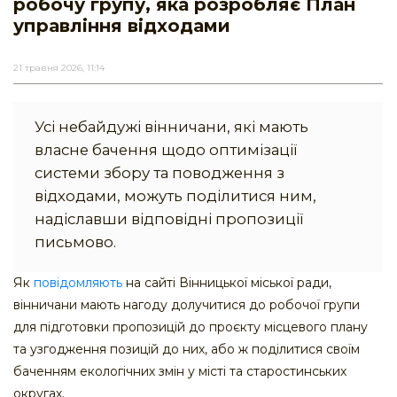
робочу групу, яка розробляє План
управління відходами
21 травня 2026, 11:14
Усі небайдужі вінничани, які мають
власне бачення щодо оптимізації
системи збору та поводження з
відходами, можуть поділитися ним,
надіславши відповідні пропозиції
письмово.
Як
повідомляють
на сайті Вінницької міської ради,
вінничани мають нагоду долучитися до робочої групи
для підготовки пропозицій до проєкту місцевого плану
та узгодження позицій до них, або ж поділитися своїм
баченням екологічних змін у місті та старостинських
округах.