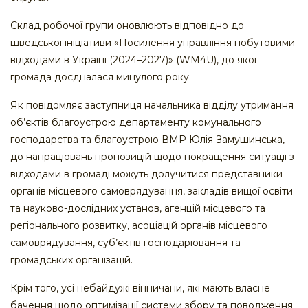
Склад робочої групи оновлюють відповідно до
шведської ініціативи «Посилення управління побутовими
відходами в Україні (2024–2027)» (WM4U), до якої
громада доєдналася минулого року.
Як повідомляє заступниця начальника відділу утримання
об’єктів благоустрою департаменту комунального
господарства та благоустрою ВМР Юлія Замушинська,
до напрацювань пропозицій щодо покращення ситуації з
відходами в громаді можуть долучитися представники
органів місцевого самоврядування, закладів вищої освіти
та науково-дослідних установ, агенцій місцевого та
регіонального розвитку, асоціацій органів місцевого
самоврядування, суб’єктів господарювання та
громадських організацій.
Крім того, усі небайдужі вінничани, які мають власне
бачення щодо оптимізації системи збору та поводження