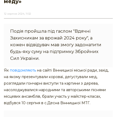
меду»
12 серпня 2024, 11:32
Подія пройшла під гаслом "Вдячні
Захисникам за врожай 2024 року", а
кожен відвідувач мав змогу задонатити
будь-яку суму на підтримку Збройних
Сил України.
Як
повідомляють
на сайті Вінницької міської ради, захід,
на якому презентували короваї, дегустували мед,
розглядали гончарні виступи та картини з дерева,
насолоджувалися народними та авторськими піснями
місцевих ансамблів, брали участь у майстер-класах,
відбувся 10 серпня в с.Десна Вінницької МТГ.