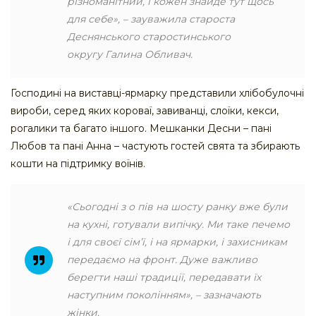
різноманітний, і кожен знайде тут щось
для себе», – зауважила староста
Деснянського старостинського
округу Галина Обливач.
Господині на виставці-ярмарку представили хлібобулочні
вироби, серед яких короваї, завиванці, слоїки, кекси,
рогалики та багато іншого. Мешканки Десни – пані
Любов та пані Анна – частують гостей свята та збирають
кошти на підтримку воїнів.
«Сьогодні з о пів на шосту ранку вже були
на кухні, готували випічку. Ми таке печемо
і для своєї сім’ї, і на ярмарки, і захисникам
передаємо на фронт. Дуже важливо
берегти наші традиції, передавати їх
наступним поколінням»
, – зазначають
жінки.