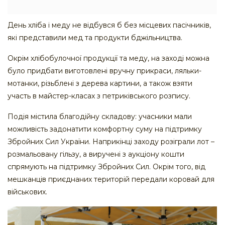
День хліба і меду не відбувся б без місцевих пасічників,
які представили мед та продукти бджільництва.
Окрім хлібобулочної продукції та меду, на заході можна
було придбати виготовлені вручну прикраси, ляльки-
мотанки, різьблені з дерева картини, а також взяти
участь в майстер-класах з петриківського розпису.
Подія містила благодійну складову: учасники мали
можливість задонатити комфортну суму на підтримку
Збройних Сил України. Наприкінці заходу розіграли лот –
розмальовану гільзу, а виручені з аукціону кошти
спрямують на підтримку Збройних Сил. Окрім того, від
мешканців приєднаних територій передали коровай для
військових.