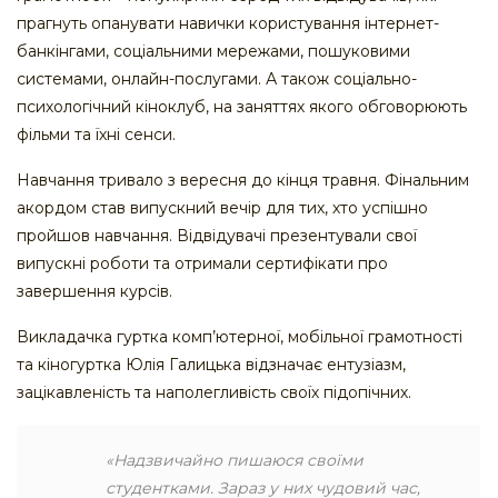
прагнуть опанувати навички користування інтернет-
банкінгами, соціальними мережами, пошуковими
системами, онлайн-послугами. А також соціально-
психологічний кіноклуб, на заняттях якого обговорюють
фільми та їхні сенси.
Навчання тривало з вересня до кінця травня. Фінальним
акордом став випускний вечір для тих, хто успішно
пройшов навчання. Відвідувачі презентували свої
випускні роботи та отримали сертифікати про
завершення курсів.
Викладачка гуртка комп’ютерної, мобільної грамотності
та кіногуртка Юлія Галицька відзначає ентузіазм,
зацікавленість та наполегливість своїх підопічних.
«Надзвичайно пишаюся своїми
студентками. Зараз у них чудовий час,