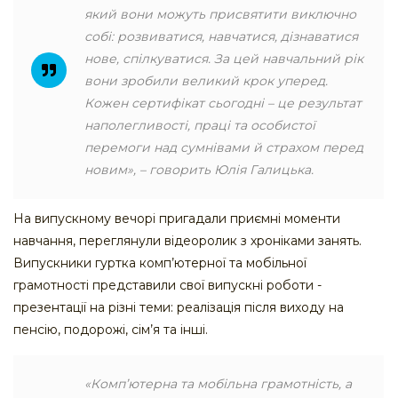
який вони можуть присвятити виключно
собі: розвиватися, навчатися, дізнаватися
нове, спілкуватися. За цей навчальний рік
вони зробили великий крок уперед.
Кожен сертифікат сьогодні – це результат
наполегливості, праці та особистої
перемоги над сумнівами й страхом перед
новим», – говорить Юлія Галицька.
На випускному вечорі пригадали приємні моменти
навчання, переглянули відеоролик з хроніками занять.
Випускники гуртка комп’ютерної та мобільної
грамотності представили свої випускні роботи -
презентації на різні теми: реалізація після виходу на
пенсію, подорожі, сім’я та інші.
«Комп’ютерна та мобільна грамотність, а