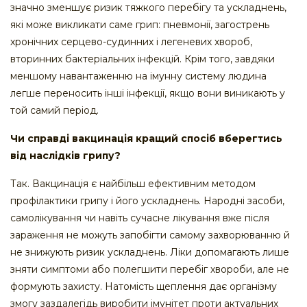
значно зменшує ризик тяжкого перебігу та ускладнень,
які може викликати саме грип: пневмонії, загострень
хронічних серцево-судинних і легеневих хвороб,
вторинних бактеріальних інфекцій. Крім того, завдяки
меншому навантаженню на імунну систему людина
легше переносить інші інфекції, якщо вони виникають у
той самий період.
Чи справді вакцинація кращий спосіб вберегтись
від наслідків грипу?
Так. Вакцинація є найбільш ефективним методом
профілактики грипу і його ускладнень. Народні засоби,
самолікування чи навіть сучасне лікування вже після
зараження не можуть запобігти самому захворюванню й
не знижують ризик ускладнень. Ліки допомагають лише
зняти симптоми або полегшити перебіг хвороби, але не
формують захисту. Натомість щеплення дає організму
змогу заздалегідь виробити імунітет проти актуальних