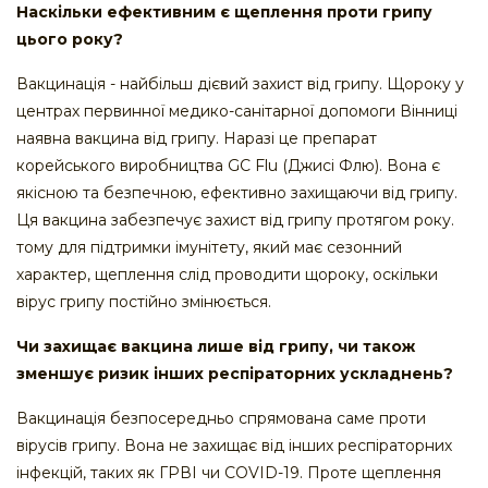
Наскільки ефективним є щеплення проти грипу
цього року?
Вакцинація - найбільш дієвий захист від грипу. Щороку у
центрах первинної медико-санітарної допомоги Вінниці
наявна вакцина від грипу. Наразі це препарат
корейського виробництва GC Flu (Джисі Флю). Вона є
якісною та безпечною, ефективно захищаючи від грипу.
Ця вакцина забезпечує захист від грипу протягом року.
тому для підтримки імунітету, який має сезонний
характер, щеплення слід проводити щороку, оскільки
вірус грипу постійно змінюється.
Чи захищає вакцина лише від грипу, чи також
зменшує ризик інших респіраторних ускладнень?
Вакцинація безпосередньо спрямована саме проти
вірусів грипу. Вона не захищає від інших респіраторних
інфекцій, таких як ГРВІ чи COVID-19. Проте щеплення