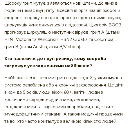
Щороку грип мутує, з’являються нові штами, до яких в
людини немає імунітету. Всесвітня організація охорони
здоров’я щороку оновлює прогноз щодо штамів вірусів,
циркуляція яких очікується в епідсезоні. Цьогоріч ВООЗ
прогнозує циркуляцію наступних вірусів: грип А (штами
H1N1 Victoria та Wisconsin, H3N2 Groatia та Columbia),
грип В (штам Austria, лінія B/Victoria).
Хто належить до груп ризику, кому хвороба
загрожує ускладненнями найбільше?
Найбільш небезпечним грип є для людей, у яких імунна
система ослаблена або є хронічні захворювання. Це діти
віком до 5 років, люди віком 60+, вагітні, люди з
хронічними серцево-судинними, легеневими,
ендокринними та нирковими хворобами, пацієнти з
імунодефіцитними станами. А також медичні працівники
та всі, хто часто контактує з великою кількістю людей.