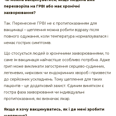
перехворіла на ГРВІ або має хронічні
захворювання?
Так. Перенесене ГРВІ не є протипоказанням для
вакцинації – щеплення можна робити відразу після
повного одужання, коли температура нормалізувалася і
немає гострих симптомів.
Що стосується людей із хронічними захворюваннями, то
саме їм вакцинація найчастіше особливо потрібна. Адже
грип може викликати загострення серцево-судинних,
легеневих, ниркових чи ендокринних хвороб і призвести
до серйозних ускладнень. Тому щеплення для таких
пацієнтів – це додатковий захист. Єдиним винятком є
гостра фаза захворювання чи індивідуальні
протипоказання, які визначає лікар.
Якщо я хочу вакцинуватись, як і де мені зробити
щеплення?