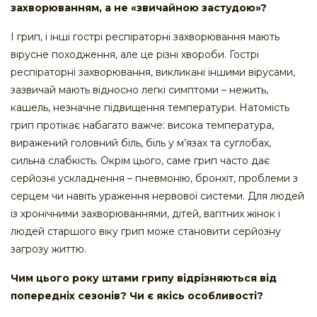
захворюванням, а не «звичайною застудою»?
І грип, і інші гострі респіраторні захворювання мають
вірусне походження, але це різні хвороби. Гострі
респіраторні захворювання, викликані іншими вірусами,
зазвичай мають відносно легкі симптоми – нежить,
кашель, незначне підвищення температури. Натомість
грип протікає набагато важче: висока температура,
виражений головний біль, біль у м’язах та суглобах,
сильна слабкість. Окрім цього, саме грип часто дає
серйозні ускладнення – пневмонію, бронхіт, проблеми з
серцем чи навіть ураження нервової системи. Для людей
із хронічними захворюваннями, дітей, вагітних жінок і
людей старшого віку грип може становити серйозну
загрозу життю.
Чим цього року штами грипу відрізняються від
попередніх сезонів? Чи є якісь особливості?