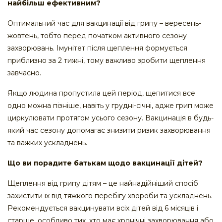
найбільш ефективним?
Оптимальний час для вакцинації від грипу – вересень-
жовтень, тобто перед початком активного сезону
захворювань. Імунітет після щеплення формується
приблизно за 2 тижні, тому важливо зробити щеплення
завчасно.
Якщо людина пропустила цей період, щепитися все
одно можна пізніше, навіть у грудні-січні, адже грип може
циркулювати протягом усього сезону. Вакцинація в будь-
який час сезону допомагає знизити ризик захворювання
та важких ускладнень.
Що ви порадите батькам щодо вакцинації дітей?
Щеплення від грипу дітям – це найнадійніший спосіб
захистити їх від тяжкого перебігу хвороби та ускладнень.
Рекомендується вакцинувати всіх дітей від 6 місяців і
старше, особливо тих, хто має хронічні захворювання або