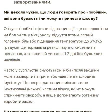
захворюваннями.
Ми деколи чуємо, що люди говорять про «побічки»,
які вони бувають і чи можуть принести шкоду?
Очікувані побічні ефекти від вакцинації - це почервоніння
чи болючість у місці уколу, відчуття втоми, легкий
головний біль або підвищення температури до 37-37,5
градусів. Це нормальна реакція імунної системи на
щеплення, яка зазвичай минає за 1-2 дні без будь-яких
наслідків.
Часто у суспільстві існують міфи, ніби «після вакцини
можна захворіти на грип» або «щеплення шкодить
імунітету». Це неправда: вакцина містить лише
інактивовані (неживі) частини вірусу, які не можуть
спричинити хворобу, а лише допомагають організму
виробити захист.
Чи можна вакцинуватися, якщо людина вже