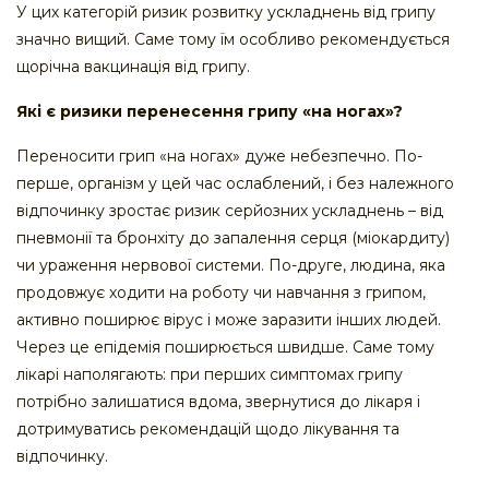
У цих категорій ризик розвитку ускладнень від грипу
значно вищий. Саме тому їм особливо рекомендується
щорічна вакцинація від грипу.
Які є ризики перенесення грипу «на ногах»?
Переносити грип «на ногах» дуже небезпечно. По-
перше, організм у цей час ослаблений, і без належного
відпочинку зростає ризик серйозних ускладнень – від
пневмонії та бронхіту до запалення серця (міокардиту)
чи ураження нервової системи. По-друге, людина, яка
продовжує ходити на роботу чи навчання з грипом,
активно поширює вірус і може заразити інших людей.
Через це епідемія поширюється швидше. Саме тому
лікарі наполягають: при перших симптомах грипу
потрібно залишатися вдома, звернутися до лікаря і
дотримуватись рекомендацій щодо лікування та
відпочинку.