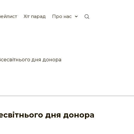
ейлист
Хіт парад
Про нас
сесвітнього дня донора
есвітнього дня донора