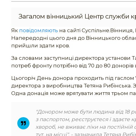
Загалом вінницький Центр служби кр
Як
повідомляють
на сайті Суспільне.Вінниця,
Напередодні цього дня до Вінницького обласн
прийшли здати кров.
За словами заступниці директора установи Т
потреб фронту потрібно від 70 до 80 донорів
Цьогоріч День донора проходить під гаслом "
директора з виробництва Тетяна Рибінська. За
Одна донація може врятувати життя трьом па
"Д
онором може бути людина від 18 ро
з паспортом, реєструєтеся і здаєте 
хвороб, не вживає ліки на постійній
тут, на місці", - зазначила
Тетяна Рибі