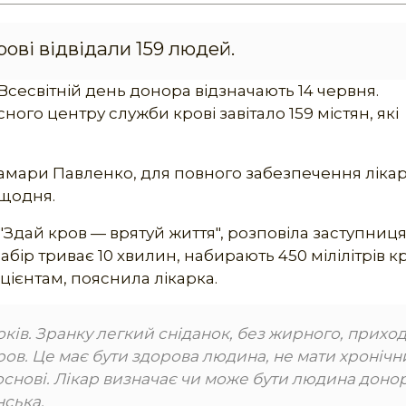
ові відвідали 159 людей.
 Всесвітній день донора відзначають 14 червня.
ого центру служби крові завітало 159 містян, які
амари Павленко, для повного забезпечення лікар
 щодня.
Здай кров — врятуй життя", розповіла заступниц
бір триває 10 хвилин, набирають 450 мілілітрів кр
цієнтам, пояснила лікарка.
ків. Зранку легкий сніданок, без жирного, прихо
кров. Це має бути здорова людина, не мати хронічн
 основі. Лікар визначає чи може бути людина доно
нська.