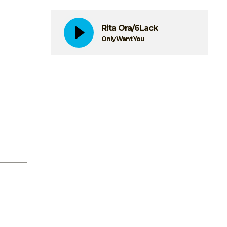
Rita Ora/6Lack
Only Want You