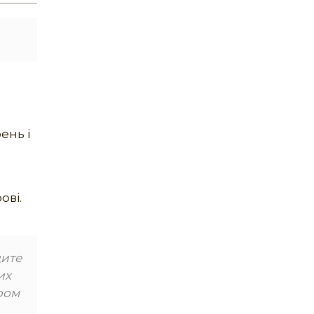
ень і
я
ові.
дите
их
ром