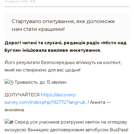
19 травня 2026, 13:35
Стартувало опитування, яке допоможе
нам стати кращими!
Дорогі читачі та слухачі, редакція радіо «Місто над
Бугом» ініціювала важливе анкетування.
Його результати безпосередньо вплинуть на контент,
який ми створюємо для вас щодня!
Тривалість: до 15 хвилин
ДОЛУЧАЙТЕСЯ
https://discovery-
survey.com/index.php/192772?lang=uk...
! Анкета —
анонімна.
Серед усіх учасників розігруємо квиток на оглядову
екскурсію Вінницею двоповерховим автобусом BusPass!