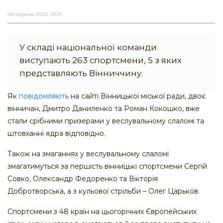
28 червня 2023, 13:09
У складі національної команди
виступають 263 спортсмени, 5 з яких
представляють Вінниччину.
Як
повідомляють
на сайті Вінницької міської ради, двоє
вінничан, Дмитро Даниленко та Роман Кокошко, вже
стали срібними призерами у веслувальному слаломі та
штовханні ядра відповідно.
Також на змаганнях у веслувальному слаломі
змагатимуться за першість вінницькі спортсмени Сергій
Совко, Олександр Федоренко та Вікторія
Добротворська, а з кульової стрільби – Олег Царьков.
Спортсмени з 48 країн на цьогорічних Європейських