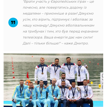
"Брати участь у Європейських іграх – це
почесно, але повертатись додому із
медалями – приємніше в рази! Дякуємо
усім, хто вірить, підтримує і вболіває за
нашу команду! Дякуємо вболівальникам
на трибунах і тим, хто був перед екранами
телевізора. Ваша енергія дає нам сили!
Далі – тільки більше!" – каже Дмитро.