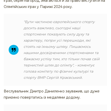
іграх, окрім нагород, змагаються й за право виступити на
Олімпійських іграх у Парижі 2024 року.
"Бути частиною європейського спорту
досить важливо, сьогодні наші
спортсмени показують силу духу та
характеру, попри усі перешкоди, які
стоять на їхньому шляху. Пишаємось
нашими досвідченими спортсменами та
бажаємо успіху тим, хто тільки почав свій
тернистий шлях до олімпу", - коментує
голова комітету по фізичні культурі та
спорту ВМР Сергій Краєвський.
Веслувальник Дмитро Даниленко зауважив, що дуже
приємно повертатись із медалями додому.