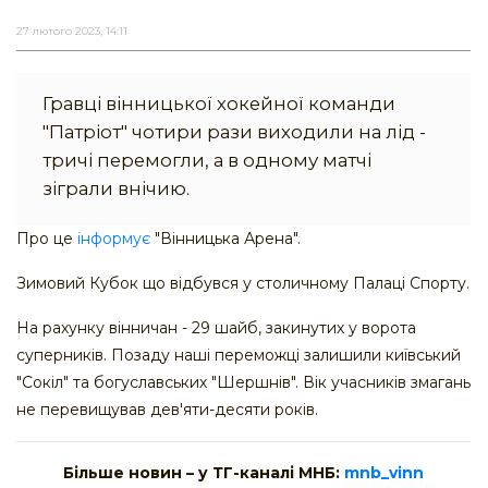
27 лютого 2023, 14:11
Гравці вінницької хокейної команди
"Патріот" чотири рази виходили на лід -
тричі перемогли, а в одному матчі
зіграли внічию.
Про це
інформує
"Вінницька Арена".
Зимовий Кубок що відбувся у столичному Палаці Спорту.
На рахунку вінничан - 29 шайб, закинутих у ворота
суперників. Позаду наші переможці залишили київський
"Сокіл" та богуславських "Шершнів". Вік учасників змагань
не перевищував дев'яти-десяти років.
Більше новин – у ТГ-каналі МНБ:
mnb_vinn