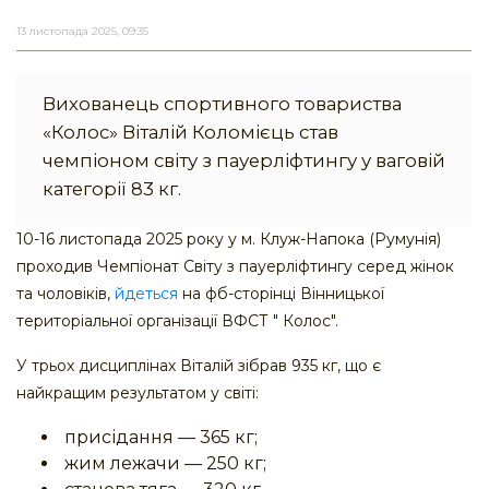
13 листопада 2025, 09:35
Вихованець спортивного товариства
«Колос» Віталій Коломієць став
чемпіоном світу з пауерліфтингу у ваговій
категорії 83 кг.
10-16 листопада 2025 року у м. Клуж-Напока (Румунія)
проходив Чемпіонат Світу з пауерліфтингу серед жінок
та чоловіків,
йдеться
на фб-сторінці Вінницької
територіальної організації ВФСТ " Колос".
У трьох дисциплінах Віталій зібрав 935 кг, що є
найкращим результатом у світі:
присідання — 365 кг;
жим лежачи — 250 кг;