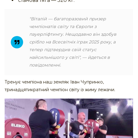
станова тяга — 320 кг.
"Віталій — багаторазовий призер
чемпіонатів світу та Європи з
пауерліфтингу. Нещодавно він здобув
срібло на Всесвітніх іграх 2025 року, а
тепер підтвердив свій статус
найсильнішого у світі", — йдеться в
повідомленні.
Тренує чемпіона наш земляк Іван Чупринко,
тринадцятикратний чемпіон світу із жиму лежачи.