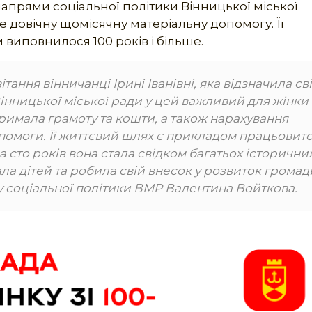
прями соціальної політики Вінницької міської
 довічну щомісячну матеріальну допомогу. Її
 виповнилося 100 років і більше.
ання вінничанці Ірині Іванівні, яка відзначила св
Вінницької міської ради у цей важливий для жінки
тримала грамоту та кошти, а також нарахування
помоги. Її життєвий шлях є прикладом працьовито
 За сто років вона стала свідком багатьох історични
ла дітей та робила свій внесок у розвиток громади
 соціальної політики ВМР Валентина Войткова.