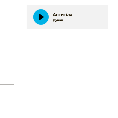
Антитіла
Дунай