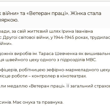
 війни» та «Ветеран праці». Жінка стала
ляркою.
ради, за свій життєвий шлях Ірина Іванівна
 Другої світової війни, у 1944-1945 роках, трудилас
ійни».
дожніх виробів ім. Тараса Шевченка як вишиваль
ця швейного цеху одного з підрозділів МВС.
офіцерів, робітницею зефірно-мармеладного цеху
ісце роботи – контролер в кінотеатрах.
дили медаллю «Ветеран праці». ЇЇ загальний страх
инів. Має онука та правнука.