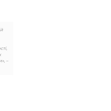
ій
сті,
х
», –