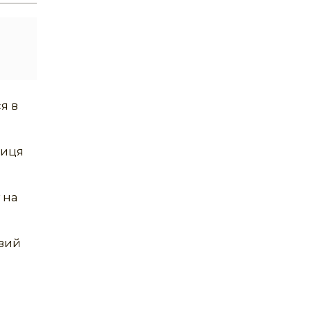
я в
ниця
 на
овий