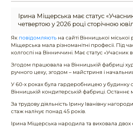
Ірина Міщерська має статус «Учасник
четвертою у 2026 році сторічною юві
Як
повідомляють
на сайті Вінницької міської 
Міщерська мала різноманітні професії. Під час
колгоспі на Вінниччині. Має статус «Учасник в
Згодом працювала на Вінницькій фабриці ху
ручного цеху, згодом – майстриня і начальни
У 60-х роках була гардеробницею у будинку 
Вінницькій кондитерській фабриці. Останнє м
За трудову діяльність Ірину Іванівну нагоро
стаж налічує понад 45 років.
Ірина Міщерська народила та виховала двох с