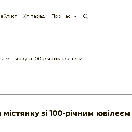
ейлист
Хіт парад
Про нас
а містянку зі 100-річним ювілеєм
 містянку зі 100-річним ювілеєм