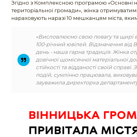
Згідно з Комплексною програмою «Основні на
територіальної громади», жінка отримуватиме
нараховують наразі 10 мешканцям міста, яким
«Висловлюємо свою повагу та щирі віт
100-річний ювілей. Відзначення від 
день - наша гарна традиція. Жінка о
довічної щомісячної матеріальної до
стійкості та відданості своїй справі.
подій, сумлінно працювала, виховува
зауважила директорка департаменту