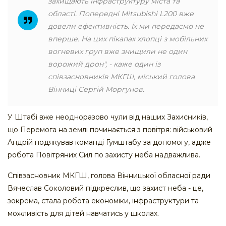
захищають інфраструктуру міста та
області. Попередні Mitsubishi L200 вже
довели ефективність. Їх ми передаємо не
вперше. На цих пікапах хлопці з мобільних
вогневих груп вже знищили не один
ворожий дрон", - каже один із
співзасновників МКГШ, міський голова
Вінниці Сергій Моргунов.
У Штабі вже неодноразово чули від наших Захисників,
що Перемога на землі починається з повітря: військовий
Андрій подякував команді Гумштабу за допомогу, адже
робота Повітряних Сил по захисту неба надважлива.
Співзасновник МКГШ, голова Вінницької обласної ради
Вячеслав Соколовий підкреслив, що захист неба - це,
зокрема, стала робота економіки, інфраструктури та
можливість для дітей навчатись у школах.