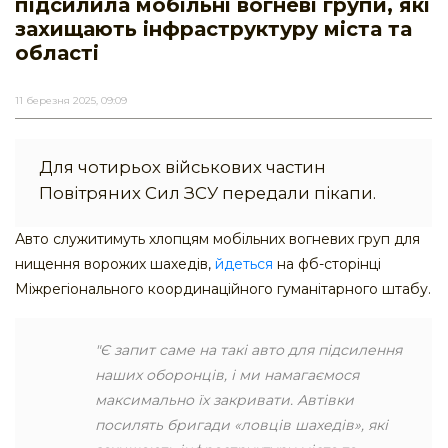
підсилила мобільні вогневі групи, які
захищають інфраструктуру міста та
області
11 березня 2025, 09:09
Для чотирьох військових частин
Повітряних Сил ЗСУ передали пікапи.
Авто служитимуть хлопцям мобільних вогневих груп для
нищення ворожих шахедів,
йдеться
на фб-сторінці
Міжрегіонального координаційного гуманітарного штабу.
"Є запит саме на такі авто для підсилення
наших оборонців, і ми намагаємося
максимально їх закривати. Автівки
посилять бригади «ловців шахедів», які