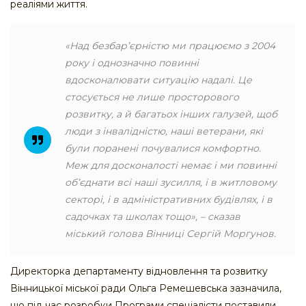
реаліями життя.
«Над безбар’єрністю ми працюємо з 2004
року і однозначно повинні
вдосконалювати ситуацію надалі. Це
стосується не лише просторового
розвитку, а й багатьох інших галузей, щоб
люди з інвалідністю, наші ветерани, які
були поранені почувалися комфортно.
Меж для досконалості немає і ми повинні
об’єднати всі наші зусилля, і в житловому
секторі, і в адміністративних будівлях, і в
садочках та школах тощо», – сказав
міський голова Вінниці Сергій Моргунов.
Директорка департаменту відновлення та розвитку
Вінницької міської ради Ольга Ремешевська зазначила,
що під час розробки Програми спеціалісти поставили