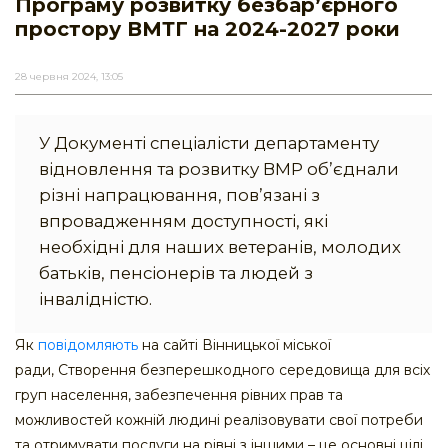
Програму розвитку безбар’єрного
простору ВМТГ на 2024-2027 роки
28 червня 2024, 13:05
У Документі спеціалісти департаменту
відновлення та розвитку ВМР об’єднали
різні напрацювання, пов’язані з
впровадженням доступності, які
необхідні для наших ветеранів, молодих
батьків, пенсіонерів та людей з
інвалідністю.
Як
повідомляють
на сайті Вінницької міської
ради, Створення безперешкодного середовища для всіх
груп населення, забезпечення рівних прав та
можливостей кожній людині реалізовувати свої потреби
та отримувати послуги на рівні з іншими – це основні цілі