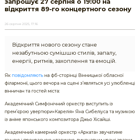
запрошує 27 серпня о 19:00 на
відкриття 89-го концертного сезону
26 серпня 2025, 17:16
Відкриття нового сезону стане
незабутньою сумішшю стилів, запалу,
енергії, ритмів, захоплення та емоцій.
Як
повідомляють
на фб-сторінці Вінницької обласної
філармонії, цього вечора на сцені зʼявляться усі улюбленці
вінничан та гостей міста:
Академічний Симфонічний оркестр виступить із
премʼєрою увертюри«Карелія» Яна Сибеліуса та музикою
із аніме японського композитора Джьо Хісайші.
Академічний камерний оркестр «Арката» звучатиме