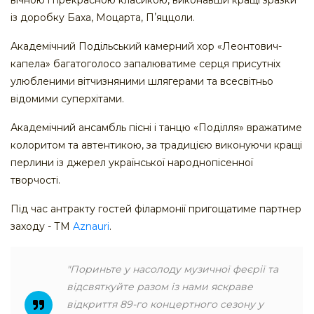
вічною і прекрасною класикою, виконавши кращі зразки
із доробку Баха, Моцарта, Пʼяццоли.
Академічний Подільський камерний хор «Леонтович-
капела» багатоголосо запалюватиме серця присутніх
улюбленими вітчизняними шлягерами та всесвітньо
відомими суперхітами.
Академічний ансамбль пісні і танцю «Поділля» вражатиме
колоритом та автентикою, за традицією виконуючи кращі
перлини із джерел української народнопісенної
творчості.
Під час антракту гостей філармонії пригощатиме партнер
заходу - ТМ
Aznauri
.
"Пориньте у насолоду музичної феєрії та
відсвяткуйте разом із нами яскраве
відкриття 89-го концертного сезону у