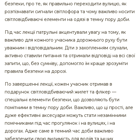
безпеки, про те, як правильно переходити вулицю, як
розпізнавати сигнали світлофора та чому важливо носити
світловідбиваючі елементи на одязі в темну пору доби.
Під час лекції патрульні акцентували увагу на тому, як
важливо для кожного учасника дорожнього руху бути
уважним і відповідальним. Діти з захопленням слухали,
активно ставили питання та отримали відповіді на всі свої
запити, що, без сумніву, допомогло їм краще зрозуміти
правила безпеки на дорозі.
По завершенні лекції, кожен учасник отримав в
подарунок світловідбиваючий жилет та флікер —
спеціальні елементи безпеки, що дозволяють бути
помітними в темну пору доби. Важливо, що ці прості, але
дуже ефективні аксесуари можуть стати незамінними
помічниками під час прогулянок і на вулицях, і на
дорогах. Адже саме в темний час доби важливо
забезпечити свою видимість для водіїв та інших