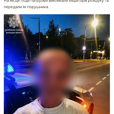
На місце події патрульні викликали ініціаторів розшуку та
передали їм порушника.