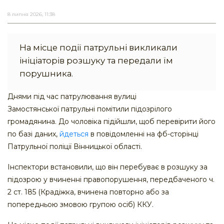
8 липня 2026, 11:38
На місце події патрульні викликали
ініціаторів розшуку та передали їм
порушника.
Днями під час патрулювання вулиці
Замостянської патрульні помітили підозрілого
громадянина. До чоловіка підійшли, щоб перевірити його
по базі даних,
йдеться
в повідомленні на фб-сторінці
Патрульної поліції Вінницької області.
Інспектори встановили, що він перебуває в розшуку за
підозрою у вчиненні правопорушення, передбаченого ч.
2 ст. 185 (Крадіжка, вчинена повторно або за
попередньою змовою групою осіб) ККУ.