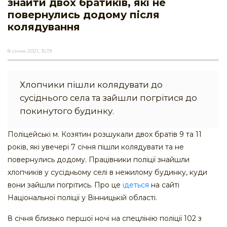
знайти двох братиків, які не
повернулись додому після
колядування
8 січня 2021, 15:19
Хлопчики пішли колядувати до
сусіднього села та зайшли погрітися до
покинутого будинку.
Поліцейські м. Козятин розшукали двох братів 9 та 11
років, які увечері 7 січня пішли колядувати та не
повернулись додому. Працівники поліції знайшли
хлопчиків у сусідньому селі в нежилому будинку, куди
вони зайшли погрітись. Про це
ідеться
на сайті
Національної поліції у Вінницькій області.
8 січня близько першої ночі на спецлінію поліції 102 з