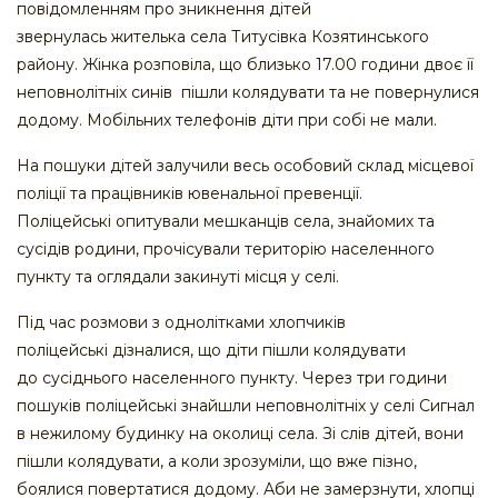
повідомленням про зникнення дітей
звернулась жителька села Титусівка Козятинського
району. Жінка розповіла, що близько 17.00 години двоє її
неповнолітніх синів пішли колядувати та не повернулися
додому. Мобільних телефонів діти при собі не мали.
На пошуки дітей залучили весь особовий склад місцевої
поліції та працівників ювенальної превенції.
Поліцейські опитували мешканців села, знайомих та
сусідів родини, прочісували територію населенного
пункту та оглядали закинуті місця у селі.
Під час розмови з однолітками хлопчиків
поліцейські дізналися, що діти пішли колядувати
до сусіднього населенного пункту. Через три години
пошуків поліцейські знайшли неповнолітніх у селі Сигнал
в нежилому будинку на околиці села. Зі слів дітей, вони
пішли колядувати, а коли зрозуміли, що вже пізно,
боялися повертатися додому. Аби не замерзнути, хлопці