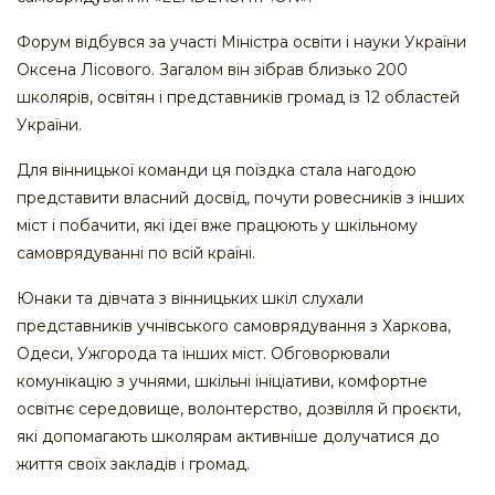
Форум відбувся за участі Міністра освіти і науки України
Оксена Лісового. Загалом він зібрав близько 200
школярів, освітян і представників громад із 12 областей
України.
Для вінницької команди ця поїздка стала нагодою
представити власний досвід, почути ровесників з інших
міст і побачити, які ідеї вже працюють у шкільному
самоврядуванні по всій країні.
Юнаки та дівчата з вінницьких шкіл слухали
представників учнівського самоврядування з Харкова,
Одеси, Ужгорода та інших міст. Обговорювали
комунікацію з учнями, шкільні ініціативи, комфортне
освітнє середовище, волонтерство, дозвілля й проєкти,
які допомагають школярам активніше долучатися до
життя своїх закладів і громад.