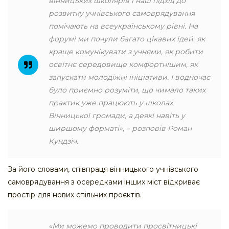
вінницьких школярів і наш підхід до
розвитку учнівського самоврядування
помічають на всеукраїнському рівні. На
форумі ми почули багато цікавих ідей: як
краще комунікувати з учнями, як робити
освітнє середовище комфортнішим, як
запускати молодіжні ініціативи. І водночас
було приємно розуміти, що чимало таких
практик уже працюють у школах
Вінницької громади, а деякі навіть у
ширшому форматі», – розповів Роман
Кундзіч.
За його словами, співпраця вінницького учнівського
самоврядування з осередками інших міст відкриває
простір для нових спільних проєктів.
«Ми можемо проводити просвітницькі