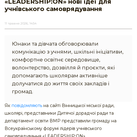
«LEADERSHIP:ON» нові ідеї для
учнівського самоврядування
11 травня 2026, 14:54
Юнаки та дівчата обговорювали
комунікацію з учнями, шкільні ініціативи,
комфортне освітнє середовище,
волонтерство, дозвілля й проєкти, які
допомагають школярам активніше
долучатися до життя своїх закладів і
громад.
Як
повідомляють
на сайті Вінницької міської ради,
школярі, представники Дитячої дорадчої ради та
департамент освіти ВМР представили громаду на
Всеукраїнському форумі лідерів учнівського
самоврядування «LEADERSHIP:ON».