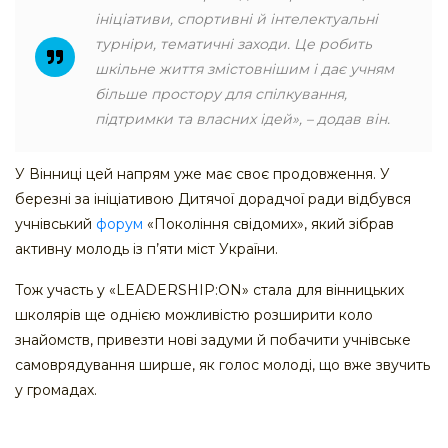
ініціативи, спортивні й інтелектуальні
турніри, тематичні заходи. Це робить
шкільне життя змістовнішим і дає учням
більше простору для спілкування,
підтримки та власних ідей», – додав він.
У Вінниці цей напрям уже має своє продовження. У
березні за ініціативою Дитячої дорадчої ради відбувся
учнівський
форум
«Покоління свідомих», який зібрав
активну молодь із п’яти міст України.
Тож участь у «LEADERSHIP:ON» стала для вінницьких
школярів ще однією можливістю розширити коло
знайомств, привезти нові задуми й побачити учнівське
самоврядування ширше, як голос молоді, що вже звучить
у громадах.