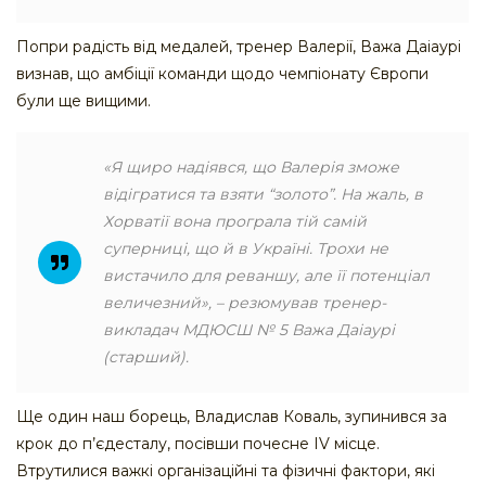
Попри радість від медалей, тренер Валерії, Важа Даіаурі
визнав, що амбіції команди щодо чемпіонату Європи
були ще вищими.
«Я щиро надіявся, що Валерія зможе
відігратися та взяти “золото”. На жаль, в
Хорватії вона програла тій самій
суперниці, що й в Україні. Трохи не
вистачило для реваншу, але її потенціал
величезний», – резюмував тренер-
викладач МДЮСШ № 5 Важа Даіаурі
(старший).
Ще один наш борець, Владислав Коваль, зупинився за
крок до п’єдесталу, посівши почесне IV місце.
Втрутилися важкі організаційні та фізичні фактори, які