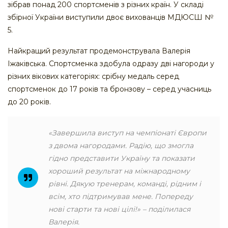
зібрав понад 200 спортсменів з різних країн. У складі
збірної України виступили двоє вихованців МДЮСШ №
5.
Найкращий результат продемонструвала Валерія
Іжаківська. Спортсменка здобула одразу дві нагороди у
різних вікових категоріях: срібну медаль серед
спортсменок до 17 років та бронзову – серед учасниць
до 20 років.
«Завершила виступ на чемпіонаті Європи
з двома нагородами. Радію, що змогла
гідно представити Україну та показати
хороший результат на міжнародному
рівні. Дякую тренерам, команді, рідним і
всім, хто підтримував мене. Попереду
нові старти та нові цілі!» – поділилася
Валерія.