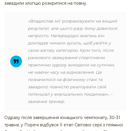
завадили хлопцю розкритися на повну.
«Владислав міг розраховувати на вищий
результат, але цього разу йому довелося
непросто. Напередодні змагань він
докладав чимало зусиль, щоб увійти у
свою вагову категорію. Крім того, після
ранкового зважування спортсмени
практично одразу виходили на сутички,
не маючи часу на відновлення. Це
позначилося на фізичному стані та
завадило повністю реалізувати свій
потенціал у вирішальних поєдинках», –
зазначив тренер.
Одразу після завершення юнацького чемпіонату, 30-31
травня, у Поречі відбувся ІІ етап Світової серії з пляжної