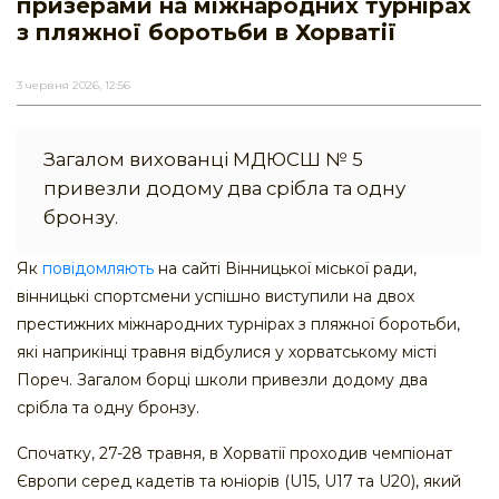
призерами на міжнародних турнірах
з пляжної боротьби в Хорватії
3 червня 2026, 12:56
Загалом вихованці МДЮСШ № 5
привезли додому два срібла та одну
бронзу.
Як
повідомляють
на сайті Вінницької міської ради,
вінницькі спортсмени успішно виступили на двох
престижних міжнародних турнірах з пляжної боротьби,
які наприкінці травня відбулися у хорватському місті
Пореч. Загалом борці школи привезли додому два
срібла та одну бронзу.
Спочатку, 27-28 травня, в Хорватії проходив чемпіонат
Європи серед кадетів та юніорів (U15, U17 та U20), який