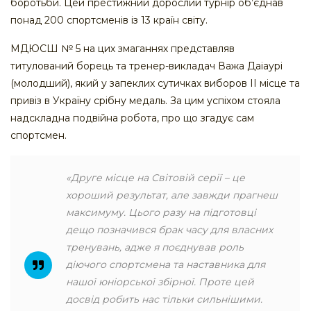
боротьби. Цей престижний дорослий турнір об’єднав
понад 200 спортсменів із 13 країн світу.
МДЮСШ № 5 на цих змаганнях представляв
титулований борець та тренер-викладач Важа Даіаурі
(молодший), який у запеклих сутичках виборов ІІ місце та
привіз в Україну срібну медаль. За цим успіхом стояла
надскладна подвійна робота, про що згадує сам
спортсмен.
«Друге місце на Світовій серії – це
хороший результат, але завжди прагнеш
максимуму. Цього разу на підготовці
дещо позначився брак часу для власних
тренувань, адже я поєднував роль
діючого спортсмена та наставника для
нашої юніорської збірної. Проте цей
досвід робить нас тільки сильнішими.