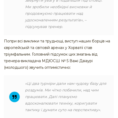
звернути увагу в подальшій підготовці.
Ми зробили необхідні висновки й
продовжуємо працювати над
удосконаленням результатів», –
підсумував тренер.
Попри всі виклики та труднощі, виступ наших борців на
європейській та світовій аренах у Хорватії став
тріумфальним. Головний підсумок цих змагань від
тренера-викладача МДЮСШ № 5 Важі Даіаурі
(молодшого) звучить оптимістично:
«Ці два турніри дали нам чудову базу для
роздумів. Ми чітко побачили, над чим
працювати. Далі плануємо
вдосконалювати техніку, коригувати
тактику і думати суто на перспективу».