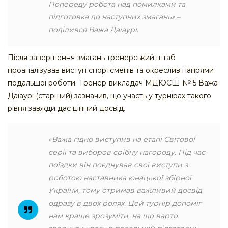
Попереду робота над помилками та
підготовка до наступних змагань»,–
поділився Важа Даіаурі.
Після завершення змагань тренерський штаб
проаналізував виступ спортсменів та окреслив напрями
подальшої роботи. Тренер-викладач МДЮСШ № 5 Важа
Даіаурі (старший) зазначив, що участь у турнірах такого
рівня завжди дає цінний досвід.
«Важа гідно виступив на етапі Світової
серії та виборов срібну нагороду. Під час
поїздки він поєднував свої виступи з
роботою наставника юнацької збірної
України, тому отримав важливий досвід
одразу в двох ролях. Цей турнір допоміг
нам краще зрозуміти, на що варто