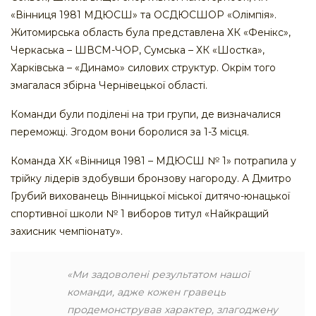
«Вінниця 1981 МДЮСШ» та ОСДЮСШОР «Олімпія».
Житомирська область була представлена ХК «Фенікс»,
Черкаська – ШВСМ-ЧОР, Сумська – ХК «Шостка»,
Харківська – «Динамо» силових структур. Окрім того
змагалася збірна Чернівецької області.
Команди були поділені на три групи, де визначалися
переможці. Згодом вони боролися за 1-3 місця.
Команда ХК «Вінниця 1981 – МДЮСШ № 1» потрапила у
трійку лідерів здобувши бронзову нагороду. А Дмитро
Грубий вихованець Вінницької міської дитячо-юнацької
спортивної школи № 1 виборов титул «Найкращий
захисник чемпіонату».
«Ми задоволені результатом нашої
команди, адже кожен гравець
продемонстрував характер, злагоджену