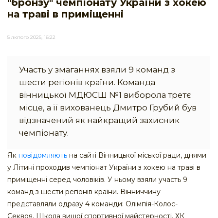
"бронзу" чемпіонату України з хокею
на траві в приміщенні
5 лютого 2025, 16:22
Участь у змаганнях взяли 9 команд з
шести регіонів країни. Команда
вінницької МДЮСШ №1 виборола третє
місце, а її вихованець Дмитро Грубий був
відзначений як найкращий захисник
чемпіонату.
Як
повідомляють
на сайті Вінницької міської ради, днями
у Літині проходив чемпіонат України з хокею на траві в
приміщенні серед чоловіків. У ньому взяли участь 9
команд з шести регіонів країни. Вінниччину
представляли одразу 4 команди: Олімпія-Колос-
Секвоя, Школа вищої спортивної майстерності, ХК