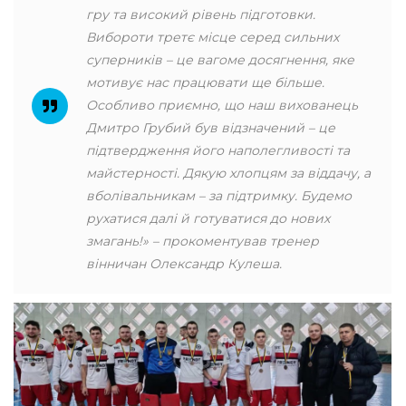
гру та високий рівень підготовки.
Вибороти третє місце серед сильних
суперників – це вагоме досягнення, яке
мотивує нас працювати ще більше.
Особливо приємно, що наш вихованець
Дмитро Грубий був відзначений – це
підтвердження його наполегливості та
майстерності. Дякую хлопцям за віддачу, а
вболівальникам – за підтримку. Будемо
рухатися далі й готуватися до нових
змагань!» – прокоментував тренер
вінничан Олександр Кулеша.