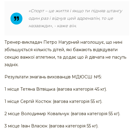
«Спорт – це життя і якщо ти підняв штангу
один раз і відчув цей адреналін, то це
назавжди», - каже він.
Тренер-викладач Петро Нагурний наголошує, що нині
збільшується кількість дітей, які бажають відвідувати
секцію важкої атлетики, та додає що й дівчата не пасуть
задніх.
Результати змагань вихованців МДЮСШ №5:
1 місце Тетяна Вітвіцька (вагова категорія 45 кг).
1 місце Сергій Костюк (вагова категорія 55 кг).
2 місце Володимир Ковальчук (вагова категорія 55 кг).
3 місце Іван Власюк (вагова категорія 55 кг).