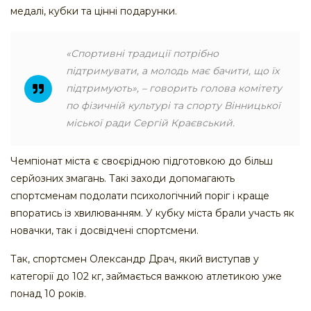
медалі, кубки та цінні подарунки.
«Спортивні традиції потрібно
підтримувати, а молодь має бачити, що їх
підтримують», – говорить голова комітету
по фізичній культурі та спорту Вінницької
міської ради Сергій Краєвський.
Чемпіонат міста є своєрідною підготовкою до більш
серйозних змагань. Такі заходи допомагають
спортсменам подолати психологічний поріг і краще
впоратись із хвилюванням. У кубку міста брали участь як
новачки, так і досвідчені спортсмени.
Так, спортсмен Олександр Драч, який виступав у
категорії до 102 кг, займається важкою атлетикою уже
понад 10 років.