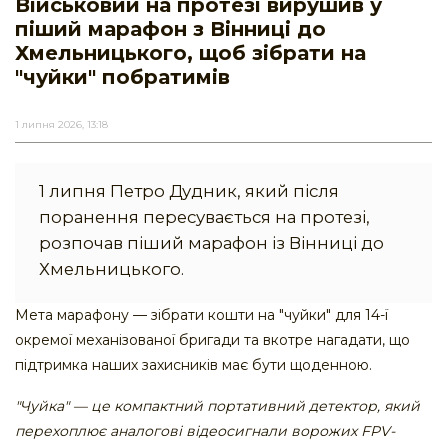
Військовий на протезі вирушив у
піший марафон з Вінниці до
Хмельницького, щоб зібрати на
"чуйки" побратимів
1 липня 2026, 13:18
1 липня Петро Дудник, який після
поранення пересувається на протезі,
розпочав піший марафон із Вінниці до
Хмельницького.
Мета марафону — зібрати кошти на "чуйки" для 14-ї
окремої механізованої бригади та вкотре нагадати, що
підтримка наших захисників має бути щоденною.
"Чуйка" — це компактний портативний детектор, який
перехоплює аналогові відеосигнали ворожих FPV-