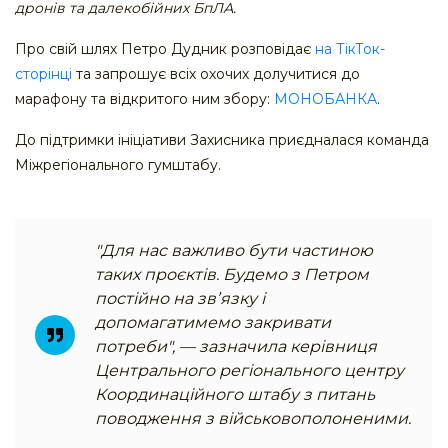
дронів та далекобійних БпЛА.
Про свій шлях Петро Дудник розповідає
на ТікТок-
сторінці
та запрошує всіх охочих долучитися до
марафону та відкритого ним збору:
МОНОБАНКА
.
До підтримки ініціативи Захисника приєдналася команда
Міжрегіонального гумштабу.
"Для нас важливо бути частиною
таких проєктів. Будемо з Петром
постійно на звʼязку і
допомагатимемо закривати
потреби", — зазначила керівниця
Центрального регіонального центру
Координаційного штабу з питань
поводження з військовополоненими.