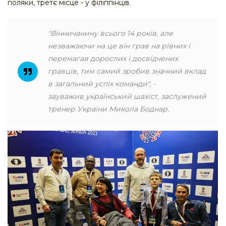
поляки, третє місце - у філіппінців.
"Вінничанину всього 14 років, але
незважаючи на це він грав на рівних і
перемагав дорослих і досвідчених
гравців, тим самий зробив значний вклад
в загальний успіх команди", -
зауважив український шахіст, заслужений
тренер України Микола Боднар.