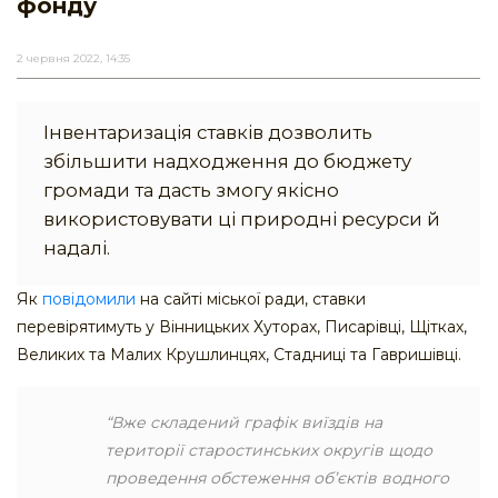
фонду
2 червня 2022, 14:35
Інвентаризація ставків дозволить
збільшити надходження до бюджету
громади та дасть змогу якісно
використовувати ці природні ресурси й
надалі.
Як
повідомили
на сайті міської ради, ставки
перевірятимуть у Вінницьких Хуторах, Писарівці, Щітках,
Великих та Малих Крушлинцях, Стадниці та Гавришівці.
“Вже складений графік виїздів на
території старостинських округів щодо
проведення обстеження об’єктів водного