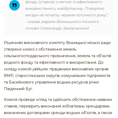
фонду (ставків) з метою їх ефективного
використання у майбутньому. Плануємо
виїзди на початку червня поточного року”,
- сказав радник Вінницького міського
голови Олександр Закорченний.
Рішенням виконавчого комітету Вінницької міської ради
створено комісії з обстеження земель
сільськогосподарського призначення, земель та об’єктів
водного фонду та ефективності їх використання. До
складу комісій увійшли: працівники виконавчих органів
ВМР, старостинських округів, комунальних підприємств
та Басейнового управління водних ресурсів річки
Південний Буг.
Комісія проведе огляд та здійснить обстеження наявних
ставків, перевірить виконання зобов’язань орендарями,
визначених договорами оренди водних об’єктів, а також