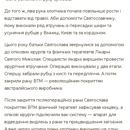
До того ж, ліва рука хлопчика почала повільніше рости і
відставати від правої. Аби допомогти Святославчику,
йому виконали ряд втручань із пересадки шкіри та
усунення рубців у Вінниці, Києві та за кордоном. ​
Цього року батьки Святослава звернулися за допомогою
до опікових хірургів та фізичних терапевтів Лікарні
Святого Миколая. Спеціалісти лікарні вирішили провести
хірургічне втручання. Операцію виконували у два етапи.
Спершу забрали рубці з кисті та передпліччя. А потім
закрили рану BTM — революційним покриттям
австралійського виробника.
Після закриття післяопераційної рани Святослава
покриттям BTМ фізичний терапевт зафіксував кінцівку, а
опікові хірурги підключили вак-систему — апарат для
відведення виділень з рани та пришвидшення загоєння.
А вже через чотири тижні хлопчику виконали ще одну