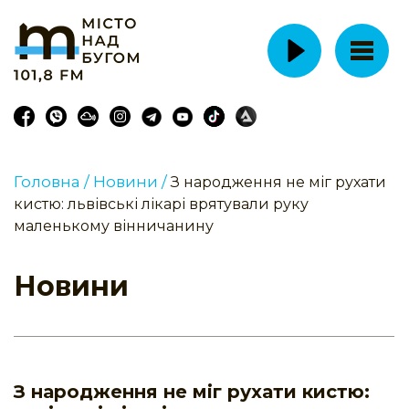
Головна /
Новини /
З народження не міг рухати
кистю: львівські лікарі врятували руку
маленькому вінничанину
Новини
З народження не міг рухати кистю: