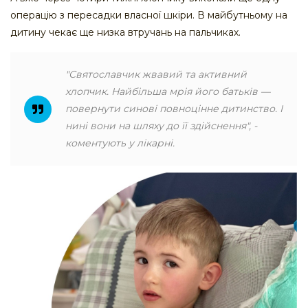
операцію з пересадки власної шкіри. В майбутньому на
дитину чекає ще низка втручань на пальчиках. ​
"Святославчик жвавий та активний
хлопчик. Найбільша мрія його батьків —
повернути синові повноцінне дитинство. І
нині вони на шляху до її здійснення", -
коментують у лікарні.