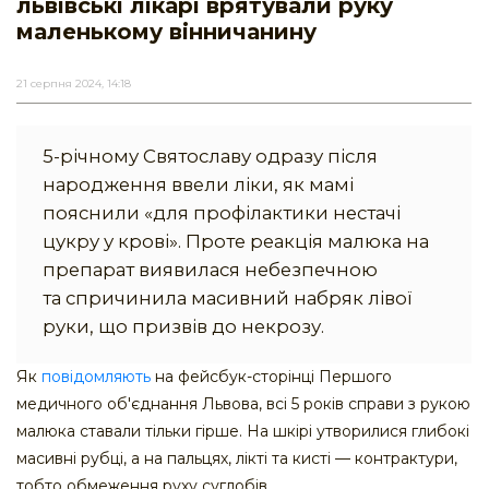
львівські лікарі врятували руку
маленькому вінничанину
21 серпня 2024, 14:18
5-річному Святославу одразу після
народження ввели ліки, як мамі
пояснили «для профілактики нестачі
цукру у крові». Проте реакція малюка на
препарат виявилася небезпечною
та спричинила масивний набряк лівої
руки, що призвів до некрозу.
Як
повідомляють
на фейсбук-сторінці Першого
медичного об'єднання Львова, всі 5 років справи з рукою
малюка ставали тільки гірше. На шкірі утворилися глибокі
масивні рубці, а на пальцях, лікті та кисті — контрактури,
тобто обмеження руху суглобів.