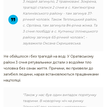
3 людей загинуло, 2 травмовані. Зокрема,
трагедії сталися 2 січня в с. Кам'яногірка
Калинівського району - там загинув 37-
річний чоловік. Також Теплицький район,
с. Орлівка, там загинула 84-річна жінка. Та
3 січня пообідді в с. Купчинці Іллінецького
району загинув 65-річний чоловік", -
зауважила Оксана Скришевська.
Не обійшлося і без трагедій на воді. У Оратівському
районі 3 січня рятувальники дістали з водойми тіло
чоловіка без ознак життя. Причини, які призвели до
загибелі людини, наразі встановлюються працівниками
нацполіції.
"Також у нас був один випадок порятунку
тварини. В новорічну ніч на ринку
"Урожай" пес застряг у металевому