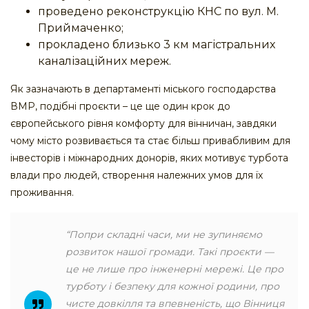
проведено реконструкцію КНС по вул. М.
Приймаченко;
прокладено близько 3 км магістральних
каналізаційних мереж.
Як зазначають в департаменті міського господарства
ВМР, подібні проєкти – це ще один крок до
європейського рівня комфорту для вінничан, завдяки
чому місто розвивається та стає більш привабливим для
інвесторів і міжнародних донорів, яких мотивує турбота
влади про людей, створення належних умов для їх
проживання.
“Попри складні часи, ми не зупиняємо
розвиток нашої громади. Такі проєкти —
це не лише про інженерні мережі. Це про
турботу і безпеку для кожної родини, про
чисте довкілля та впевненість, що Вінниця