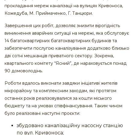
прокладання мереж каналізації на вулицях Кривоноса,
Кожедуба, М. Приймаченко, Г. Танцюри.
Завершення цих робіт, дозволяє знизити вірогідність
виникнення аварійних ситуації на мережі, яка обслуговує
14 багатоквартирних багатоквартирних будинків та
забезпечити послугою каналізування додатково близько
дві сотні мешканців приватного сектору. Зокрема,
квартального комітету “Ясний”, де нараховується понад
90 домоволодінь.
Роботи вдалось виконати завдяки ініціативі жителів
мікрорайону та комплексним заходам, які протягом
останніх років реалізовувалися за кошти міського
бюджету та на умовах співфінансування. Таким чином
було реалізовані наступні проєкти:
збудовано каналізаційну насосну станцію
по вул. Кривоноса;