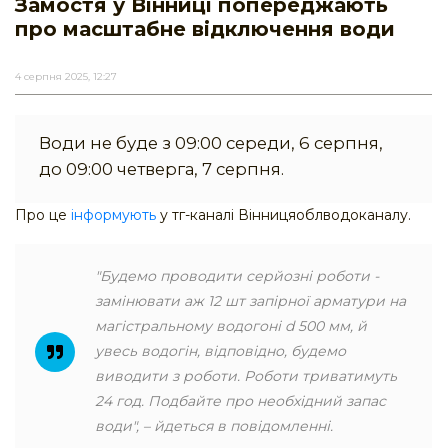
Замостя у Вінниці попереджають
про масштабне відключення води
4 серпня 2025, 12:27
Води не буде з 09:00 середи, 6 серпня,
до 09:00 четверга, 7 серпня.
Про це
інформують
у тг-каналі Вінницяоблводоканалу.
"Будемо проводити серйозні роботи -
замінювати аж 12 шт запірної арматури на
магістральному водогоні d 500 мм, й
увесь водогін, відповідно, будемо
виводити з роботи. Роботи триватимуть
24 год. Подбайте про необхідний запас
води", – йдеться в повідомленні.