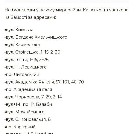
Не буде води у всьому мікрорайоні Київської та частково
на Замості за адресами:
▫️вул. Київська
▫️вул. Богдана Хмельницького
▫️вул. Кармелюка
▫️вул. Стрілецька, 1–15, 2–30
▫️вул. Гонти, 1–15, 2–26
▫️вул. Н. Левицького
▫️пр. Литовський
▫️вул. Академіка Янгеля, 57–101, 46–70
▫️пр. Академіка Янгеля
▫️вул. Чорновола, 7–29, 2–14
▫️вул+І-ІІ пр. Р. Балаби
▫️вул. Можайського
▫️вул. Є. Коновальця, 8
▫️пр. Кар’єрний