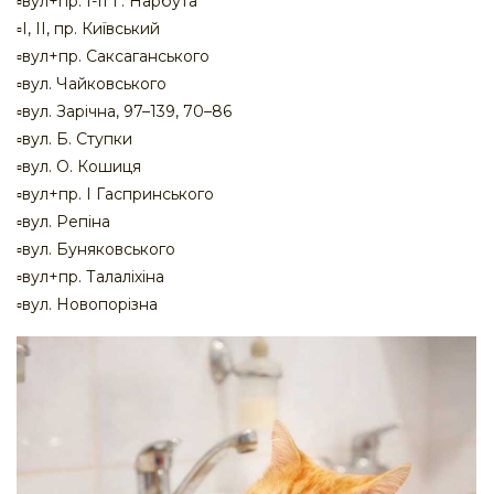
▫️вул+пр. І-ІІ Г. Нарбута
▫️І, ІІ, пр. Київський
▫️вул+пр. Саксаганського
▫️вул. Чайковського
▫️вул. Зарічна, 97–139, 70–86
▫️вул. Б. Ступки
▫️вул. О. Кошиця
▫️вул+пр. І Гаспринського
▫️вул. Репіна
▫️вул. Буняковського
▫️вул+пр. Талаліхіна
▫️вул. Новопорізна