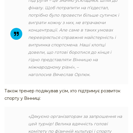
підгрупи – це значно ускладнює шлях до
фіналу. Щоб потрапити на п’єдестал,
потрібно було провести більше сутичок і
виграти кожну з них, не втрачаючи
концентрації. Але саме в таких умовах
перевіряється справжня майстерність і
витримка спортсмена. Наші хлопці
довели, що готові боротися до кінця і
гідно представляти Вінницю на
міжнародному рівні»
, –
наголосив Вячеслав Орлюк.
Також тренер подякував усім, хто підтримує розвиток
спорту у Вінниці:
«Дякуємо організаторам за запрошення на
цей турнір! Велика вдячність голові
комітету по фізичній культурі і спорту