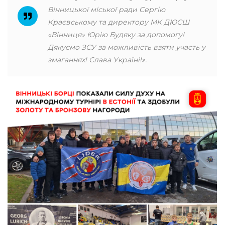
Вінницької міської ради Сергію
Краєвському та директору МК ДЮСШ
«Вінниця» Юрію Будяку за допомогу!
Дякуємо ЗСУ за можливість взяти участь у
змаганнях! Слава Україні!».