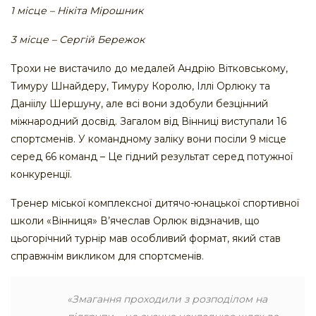
1 місце – Нікіта Мірошник
3 місце – Сергій Бережок
Трохи не вистачило до медалей Андрію Вітковському,
Тимуру Шнайдеру, Тимуру Королю, Іллі Орлюку та
Даніілу Шершуну, але всі вони здобули безцінний
міжнародний досвід. Загалом від Вінниці виступали 16
спортсменів. У командному заліку вони посіли 9 місце
серед 66 команд – Це гідний результат серед потужної
конкуренції.
Тренер міської комплексної дитячо-юнацької спортивної
школи «Вінниця» В’ячеслав Орлюк відзначив, що
цьогорічний турнір мав особливий формат, який став
справжнім викликом для спортсменів.
«Змагання проходили з розподілом на