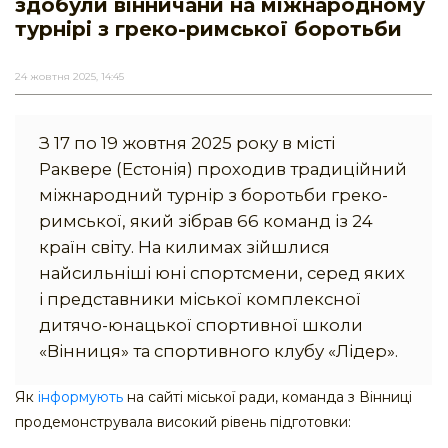
здобули вінничани на міжнародному
турнірі з греко-римської боротьби
24 жовтня 2025, 14:45
З 17 по 19 жовтня 2025 року в місті
Раквере (Естонія) проходив традиційний
міжнародний турнір з боротьби греко-
римської, який зібрав 66 команд із 24
країн світу. На килимах зійшлися
найсильніші юні спортсмени, серед яких
і представники міської комплексної
дитячо-юнацької спортивної школи
«Вінниця» та спортивного клубу «Лідер».
Як
інформують
на сайті міської ради, команда з Вінниці
продемонструвала високий рівень підготовки: