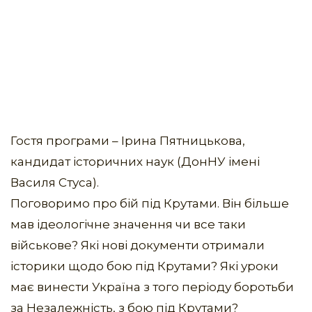
Гостя програми – Ірина Пятницькова,
кандидат історичних наук (ДонНУ імені
Василя Стуса).
Поговоримо про бій під Крутами. Він більше
мав ідеологічне значення чи все таки
військове? Які нові документи отримали
історики щодо бою під Крутами? Які уроки
має винести Україна з того періоду боротьби
за Незалежність, з бою під Крутами?