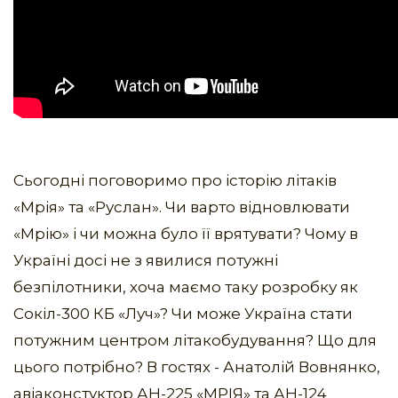
Сьогодні поговоримо про історію літаків
«Мрія» та «Руслан». Чи варто відновлювати
«Мрію» і чи можна було її врятувати? Чому в
Україні досі не з явилися потужні
безпілотники, хоча маємо таку розробку як
Сокіл-300 КБ «Луч»? Чи може Україна стати
потужним центром літакобудування? Що для
цього потрібно? В гостях - Анатолій Вовнянко,
авіаконстуктор АН-225 «МРІЯ» та АН-124