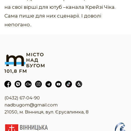
на свої вірші для ютуб –канала Крейзі Чіка.
Сама пише для них сценарії. І доволі
непогано..
(0432) 67-04-90
nadbugom@gmail.com
21050, м. Вінниця, вул. Єрусалимка, 8