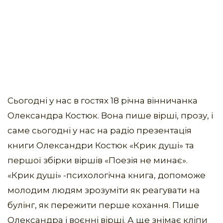
Сьогодні у нас в гостях 18 річна вінничанка
Олександра Костюк. Вона пише вірші, прозу, і
саме сьогодні у нас на радіо презентація
книги Олександри Костюк «Крик душі» та
першої збірки віршів «Поезія не минає».
«Крик душі» -психологічна книга, допоможе
молодим людям зрозуміти як реагувати на
булінг, як пережити перше кохання. Пише
Олександра і воєнні вірші. А ще знімає кліпи