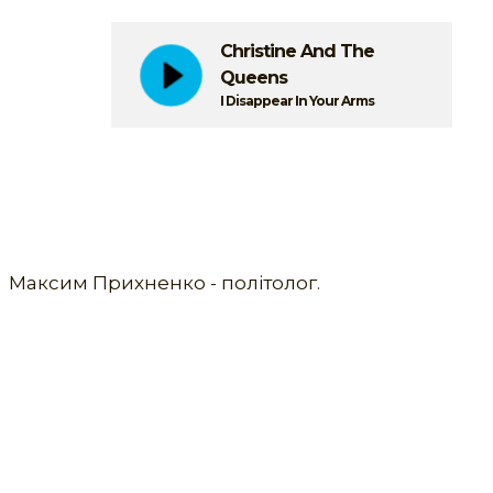
Christine And The
Queens
I Disappear In Your Arms
Максим Прихненко - політолог.