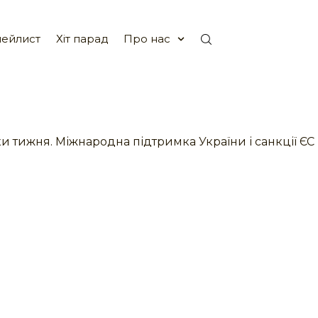
ейлист
Хіт парад
Про нас
и тижня. Міжнародна підтримка України і санкції ЄС