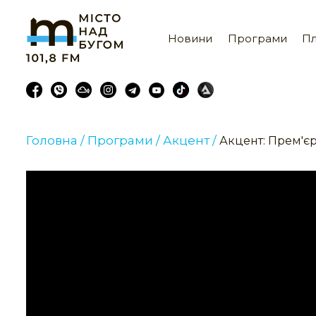
Новини
Програми
Пл
Головна /
Програми /
Акцент /
Акцент: Прем'є