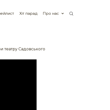
ейлист
Хіт парад
Про нас
ри театру Садовського