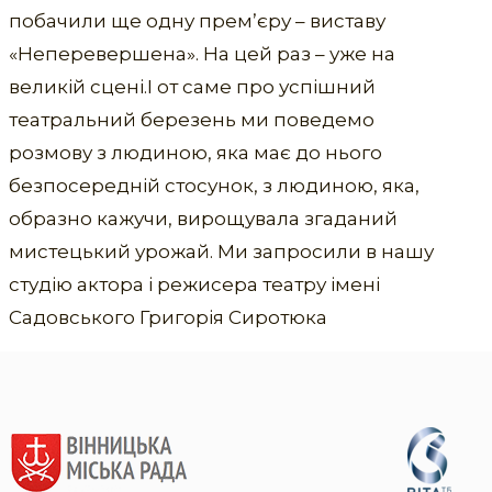
побачили ще одну премʼєру – виставу
«Неперевершена». На цей раз – уже на
великій сцені.І от саме про успішний
театральний березень ми поведемо
розмову з людиною, яка має до нього
безпосередній стосунок, з людиною, яка,
образно кажучи, вирощувала згаданий
мистецький урожай. Ми запросили в нашу
студію актора і режисера театру імені
Садовського Григорія Сиротюка