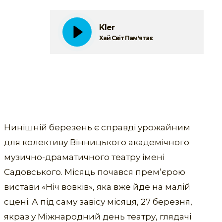
Kler
Хай Світ Пам'ятає
Нинішній березень є справді урожайним
для колективу Вінницького академічного
музично-драматичного театру імені
Садовського. Місяць почався премʼєрою
вистави «Ніч вовків», яка вже йде на малій
сцені. А під саму завісу місяця, 27 березня,
якраз у Міжнародний день театру, глядачі