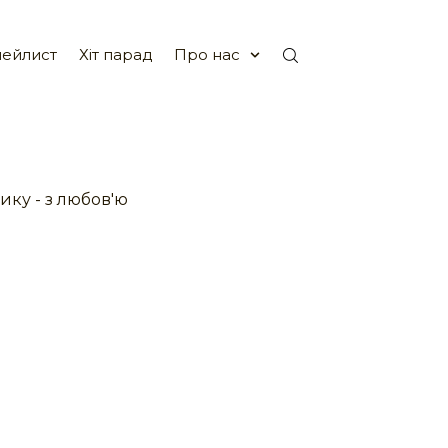
ейлист
Хіт парад
Про нас
ику - з любов'ю