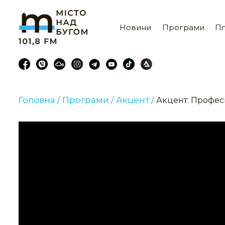
Новини
Програми
Пл
Головна /
Програми /
Акцент /
Акцент: Професі