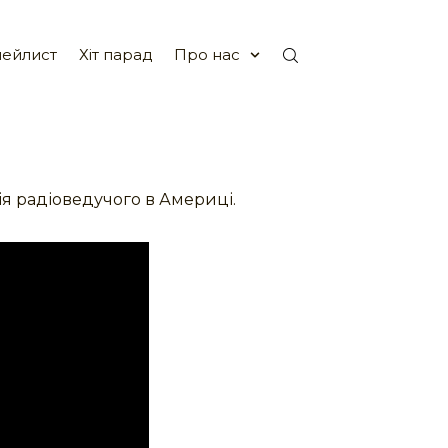
ейлист
Хіт парад
Про нас
я радіоведучого в Америці.