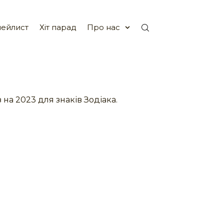
ейлист
Хіт парад
Про нас
 на 2023 для знаків Зодіака.