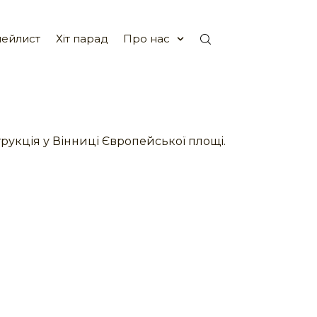
ейлист
Хіт парад
Про нас
рукція у Вінниці Європейської площі.