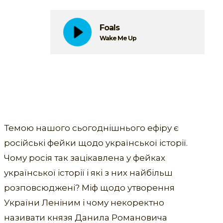
Foals
Wake Me Up
Темою нашого сьогоднішнього ефіру є
російські фейки щодо української історії.
Чому росія так зацікавлена у фейках
української історії і які з них найбільш
розповсюджені? Міф щодо утворення
України Леніним і чому некоректно
називати князя Данила Романовича