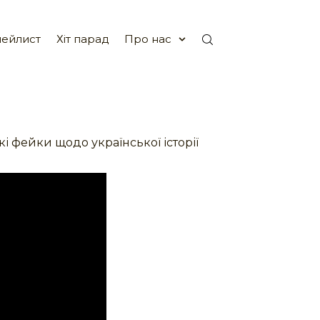
ейлист
Хіт парад
Про нас
кі фейки щодо української історії