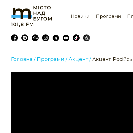
Новини
Програми
Пл
Головна /
Програми /
Акцент /
Акцент: Російсь