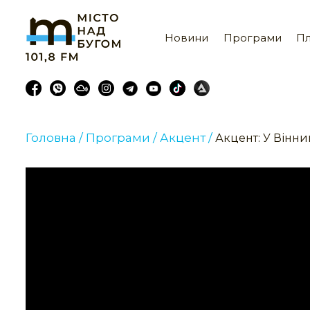
Новини
Програми
Пл
Головна /
Програми /
Акцент /
Акцент: У Вінни