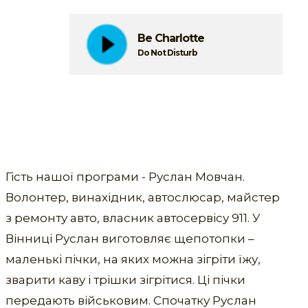
Be Charlotte
Do Not Disturb
Гість нашої програми - Руслан Мовчан.
Волонтер, винахідник, автослюсар, майстер
з ремонту авто, власник автосервісу 911. У
Вінниці Руслан виготовляє щепотопки –
маленькі пічки, на яких можна зігріти їжу,
зварити каву і трішки зігрітися. Ці пічки
передають військовим. Спочатку Руслан