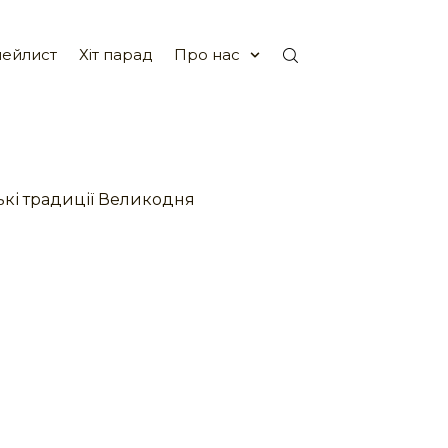
ейлист
Хіт парад
Про нас
ькі традиції Великодня