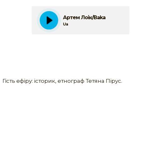
Артем Лоік/Baka
Ua
Гість ефіру: історик, етнограф Тетяна Пірус.