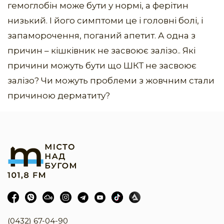
гемоглобін може бути у нормі, а ферітин
низький. І його симптоми це і головні болі, і
запаморочення, поганий апетит. А одна з
причин – кішківник не засвоює залізо.. Які
причини можуть бути що ШКТ не засвоює
залізо? Чи можуть проблеми з жовчним стали
причиною дерматиту?
(0432) 67-04-90