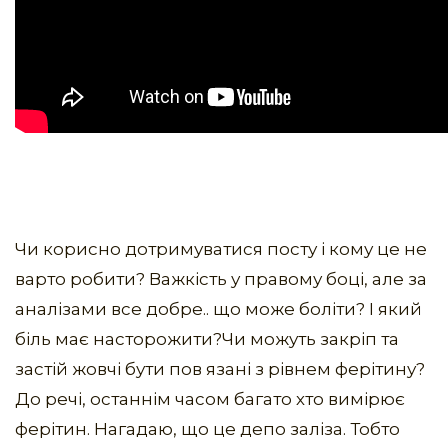
Чи корисно дотримуватися посту і кому це не
варто робити? Важкість у правому боці, але за
аналізами все добре.. що може боліти? І який
біль має насторожити?Чи можуть закріп та
застій жовчі бути пов язані з рівнем ферітину?
До речі, останнім часом багато хто вимірює
ферітин. Нагадаю, що це депо заліза. Тобто