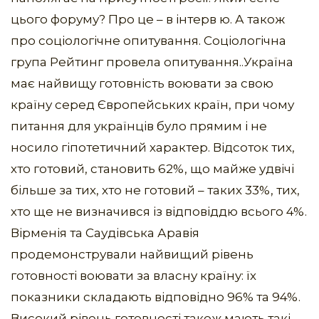
цього форуму? Про це – в інтерв ю. А також
про соціологічне опитування. Соціологічна
група Рейтинг провела опитування..Україна
має найвищу готовність воювати за свою
країну серед Європейських країн, при чому
питання для українців було прямим і не
носило гіпотетичний характер. Відсоток тих,
хто готовий, становить 62%, що майже удвічі
більше за тих, хто не готовий – таких 33%, тих,
хто ще не визначився із відповіддю всього 4%.
Вірменія та Саудівська Аравія
продемонстрували найвищий рівень
готовності воювати за власну країну: їх
показники складають відповідно 96% та 94%.
Високий рівень готовності також мають такі