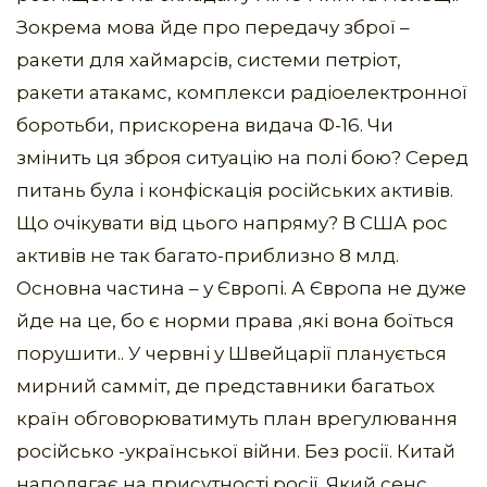
Зокрема мова йде про передачу зброї –
ракети для хаймарсів, системи петріот,
ракети атакамс, комплекси радіоелектронної
боротьби, прискорена видача Ф-16. Чи
змінить ця зброя ситуацію на полі бою? Серед
питань була і конфіскація російських активів.
Що очікувати від цього напряму? В США рос
активів не так багато-приблизно 8 млд.
Основна частина – у Європі. А Європа не дуже
йде на це, бо є норми права ,які вона боїться
порушити.. У червні у Швейцарії планується
мирний самміт, де представники багатьох
країн обговорюватимуть план врегулювання
російсько -української війни. Без росії. Китай
наполягає на присутності росії. Який сенс