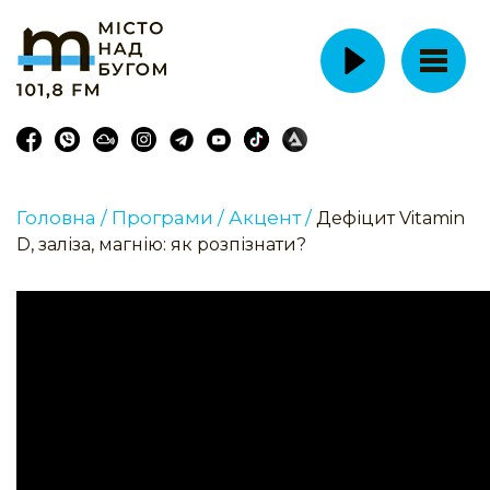
Головна /
Програми /
Акцент /
Дефіцит Vitamin
D, заліза, магнію: як розпізнати?